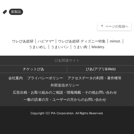
新製品
>
ページの先頭へ
ウレぴあ総研
|
ハピママ*
|
ウレぴあ総研 ディズニー特集
|
mimot.
|
うまいめし
|
うまいパン
|
うまい肉
|
Medery.
ぴあ関連サイト
チケットぴあ
ぴあ(アプリ&Web)
会社案内
プライバシーポリシー
アクセスデータの利用・著作権等
外部送信ポリシー
広告出稿・お取り組みのご相談・情報掲載・その他お問い合わせ
一般の読者の方・ユーザーの方からのお問い合わせ
Copyright (C) PIA Corporation. All Rights Reserved.