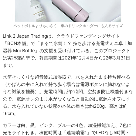
ペットボトルよりも小さく、車のドリンクホルダーにも入るサイズ
Link 2 Japan Tradingは、クラウドファンディングサイト
「BCN本舗」で「まるで水筒！？ 持ち歩ける充電式ミニ卓上加
湿器 Moi Bottle」の支援を受け付けている。このプロジェクト
は実行確約型で、募集期間は2021年12月4日から22年3月31日
まで。
水筒そっくりな超音波式加湿器で、水を入れたまま持ち運べる
（かばんの中に入れて持ち歩く場合は電源ボタンに触れないよ
うな対策を推奨）。充電時間は約2時間。空焚き防止機能付きな
ので、電源オンのまま水がなくなると自動的に電源をオフにす
る。水を入れていない状態の本体の重さは約200g、高さは約
16cm。
カラーは白、黒、ピンク、ブルーの4色。加湿機能加え、7色に
光るライト付き。稼働時間は「連続噴霧1」でLEDなし5時間・