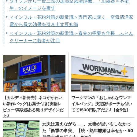
ダイソンから一台三役の加湿空気清浄機、「加湿器＝不衛
生」のイメージを覆す
＜インフル・花粉対策の新常識＞専門家に聞く 空気清浄家
電から最大効果を引き出す豆知識
＜インフル・花粉対策の新常識＞春先の需要も伸長 ふとん
クリーナーに若者が注目