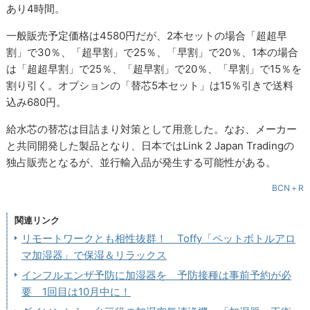
あり4時間。
一般販売予定価格は4580円だが、2本セットの場合「超超早
割」で30％、「超早割」で25％、「早割」で20％、1本の場合
は「超超早割」で25％、「超早割」で20％、「早割」で15％を
割り引く。オプションの「替芯5本セット」は15％引きで送料
込み680円。
給水芯の替芯は目詰まり対策として用意した。なお、メーカー
と共同開発した製品となり、日本ではLink 2 Japan Tradingの
独占販売となるが、並行輸入品が発生する可能性がある。
BCN＋R
関連リンク
リモートワークとも相性抜群！ Toffy「ペットボトルアロ
マ加湿器」で保湿＆リラックス
インフルエンザ予防に加湿器を 予防接種は事前予約が必
要 1回目は10月中に！