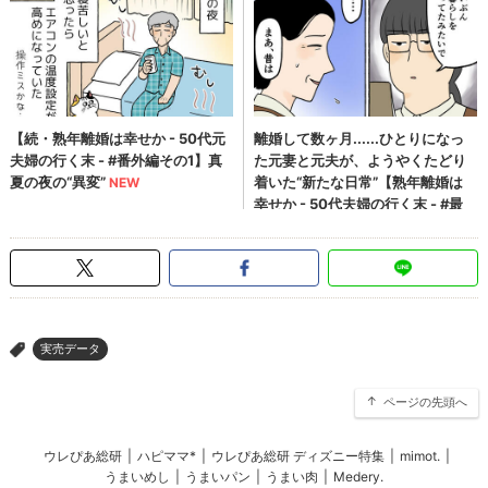
実売データ
>
ページの先頭へ
ウレぴあ総研
|
ハピママ*
|
ウレぴあ総研 ディズニー特集
|
mimot.
|
うまいめし
|
うまいパン
|
うまい肉
|
Medery.