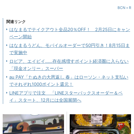
BCN＋R
関連リンク
はなまるでテイクアウト全品20％OFF！ 2月25日にキャン
ペーン開始
はなまるうどん、モバイルオーダーで50円引き！8月15日ま
で実施中
ロピア、エイビイ……存在感増すポイント経済圏に入らない
「現金オンリー」スーパー
au PAY「たぬきの大恩返し 春」はローソン・ネット支払い
でそれぞれ1000ポイント還元！
LINEアプリで注文 「LINEスターバックスオーダー＆ペ
イ」スタート、12月には全国展開へ