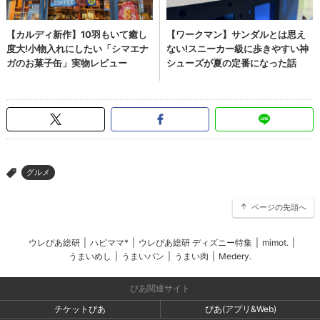
グルメ
>
ページの先頭へ
ウレぴあ総研
|
ハピママ*
|
ウレぴあ総研 ディズニー特集
|
mimot.
|
うまいめし
|
うまいパン
|
うまい肉
|
Medery.
ぴあ関連サイト
チケットぴあ
ぴあ(アプリ&Web)