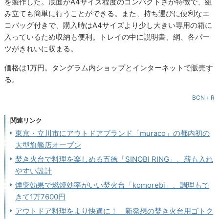
を製作した。底面がA4サイズ程度のコンパクトさが特徴で、組
み立ても簡単に行うことができる。また、持ち運びに便利なエ
コバッグ付きで、購入時はA4サイズより少し大きい専用の箱に
入っているため収納も便利。トレイの中に説明書、網、各パー
ツがきれいに収まる。
価格は1万円。タングラム内ショップとインターネットで販売す
る。
BCN＋R
関連リンク
東京・立川市にアウトドアブランド「muraco」の都内初の
大型旗艦店オープン
焚き火台で料理を楽しめる五徳「SINOBI RING」、薪も入れ
やすい設計
煙突効果で燃焼効率がいい焚火台「komorebi」、調理もで
きて1万7600円
アウトドア料理をより快適に！ 新発想の焚き火台用ゴトク