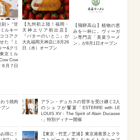
刻＞ “甘
【九州初上陸！福岡・
【飛騨高山】植物の恵
”ミルキー
天神エリア初出店】
みを一杯に。ヴィーガ
ココアク
『バターのいとこ』が
ン専門店「美菜ラーメ
せた『ミ
大丸福岡天神店に8月26
ン」が8月1日オープン
キー&クリ
日（水）オープン
東京ミル
ow Cow
より8月7日
味わう焼肉
アラン・デュカスの哲学を受け継ぐ2人
ープン
のシェフが饗宴「ESTERRE with LE
LOUIS XV - The Spirit of Alain Ducasse
-」特別ディナー開催
%お得に！
【東京・竹芝／芝浦】東京港夜景とクラ
8/7）よ
フトビールを楽しむナイトクルーズ