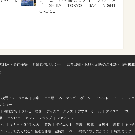
「SHIBA TOKYO BAY NIGHT
CRUISE」
の利用・著作権等
外部送信ポリシー
広告出稿・お取り組みのご相談・情報掲載
せ
.5次元ミュージカル
演劇
ニコ動
本・マンガ
ゲーム
イベント
アート
スポ
レジャー
混雑対策
テレビ・映画
ディズニーグッズ
アプリ・ゲーム
ディズニーパス
酒
コンビニ
カフェ・ショップ
ファミレス
かけ
マナー・身だしなみ
節約
ダイエット・健康
家電
文房具
雑貨
キッチ
〜シェアしたくなる〜 至福な体験・旅特集
ペット特集：ウチのかぞく
特集 カラダ