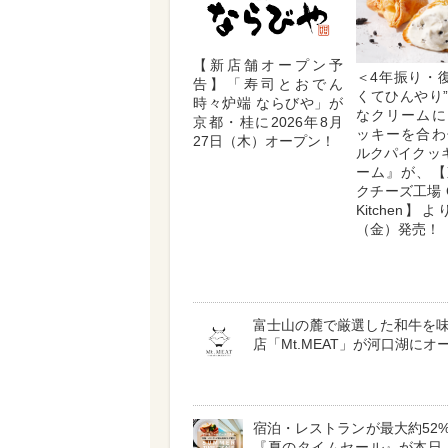
【新店舗オープン予
＜4年振り・復
告】「寿司とおでん
くてひんやり
時々炉端 ならびや」が
なクリームに
京都・桂に2026年8月
ッキーを合わ
27日（木）オープン！
ルクパイクッ
ーム』が、【
クチーズ工場 C
Kitchen】
（金）発売！
富士山の麓で厳選した和牛を
店「Mt.MEAT」が河口湖にオ
宿泊・レストランが最大約52
『夏のタイムセール』が本日（