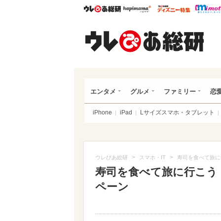
ウレぴあ総研
ハピママ*
ウレぴあ
ウレ
エンタメ
グルメ
ファミリー
恋
iPhone
iPad
Lサイズスマホ・タブレット
>
>
ウレぴあ総研
スマホ・IT
寿司を食べて旅に
寿司を食べて旅に行こう！
ペーン