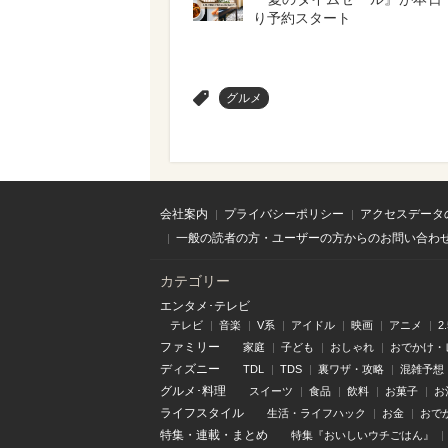
り予約スタート
>
グルメ
会社案内
プライバシーポリシー
アクセスデータ
一般の読者の方・ユーザーの方からのお問い合わ
カテゴリー
エンタメ･テレビ
テレビ
音楽
V系
アイドル
映画
アニメ
2
ファミリー
家庭
子ども
おしゃれ
おでかけ・
ディズニー
TDL
TDS
裏ワザ・攻略
混雑予想
グルメ･料理
スイーツ
食品
飲料
お菓子
お
ライフスタイル
生活・ライフハック
お金
おで
特集
・
連載
・
まとめ
特集『おいしいウチごはん』