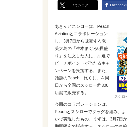
Xでシェア
Faceboo
あきんどスシローは、Peach
Aviationとコラボレーション
し、3月7日から販売する奄
美大島の「生本まぐろ6貫盛
り」を注文した人に、抽選で
ピーチポイントが当たるキャ
ンペーンを実施する。また、
話題のPeach「旅くじ」を同
日から全国のスシロー約300
店舗で販売する。
スシロ
今回のコラボレーションは、
Peachとスシローでタッグを組み
いで実現したもの。まずは、3月7日
期間限定で販売する。スシローの凄腕