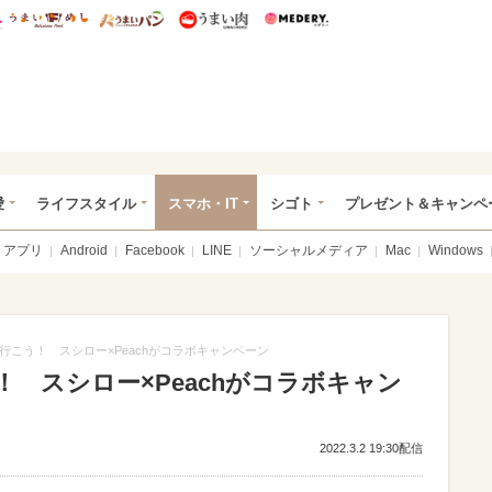
総研 ディズニー特集
mimot.
うまいめし
うまいパン
うまい肉
Medery.
ぴあ総研（うれぴあ）
愛
ライフスタイル
スマホ・IT
シゴト
プレゼント＆キャンペ
アプリ
Android
Facebook
LINE
ソーシャルメディア
Mac
Windows
行こう！ スシロー×Peachがコラボキャンペーン
 スシロー×Peachがコラボキャン
2022.3.2 19:30配信