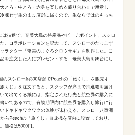
大とろ・中とろ・赤身を楽しめる盛り合わせで用意し
冷凍せず生のまま店舗に届くので、生ならではのもっち
には抽選で、奄美大島の特産品やピーチポイント、スシロ
た、コラボレーションを記念して、スシローのだっこず
ャラクター「奄美のまぐろクロウサギ」を制作した。こ
品を注文した人にプレゼントする、奄美大島を舞台にし
国のスシロー約300店舗でPeachの「旅くじ」を販売す
旅くじ」を注文すると、スタッフが席まで抽選箱を届け
いて出てくる紙には、指定された行先と航空券の購入に
書いてあるので、有効期限内に航空券を購入し旅行に行
いドキドキワクワクの体験が味わえる。スシロー八重洲
からPeachの「旅くじ」自販機を店内に設置しており、
価格は5000円。