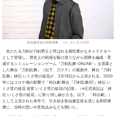
歌仙兼定役の和田琢磨 （C）エンタメOVO
名だたる刀剣が刀剣男士と呼ばれる個性豊かなキャラクター
として登場し、歴史上の戦場を駆け巡りながら部隊を編成・育
成するシミュレーションゲーム『刀剣乱舞-ONLINE-』を原案と
した舞台『刀剣乱舞』（以下、刀ステ）の最新作、舞台『刀剣
乱舞』綺伝 いくさ世の徒花が、3月19日から上演される。2020
年にはコロナ禍の影響で「科白劇 舞台『刀剣乱舞/灯』綺伝 い
くさ世の徒花 改変 いくさ世の徒花の記憶」（※正式表記は「綺
伝 いくさ世の徒花」に取り消し線が入る。以下、「科白劇」）
として上演された本作で、引き続き歌仙兼定役を演じる和田琢
磨に、当時の思いや意気込みなどを聞いた。