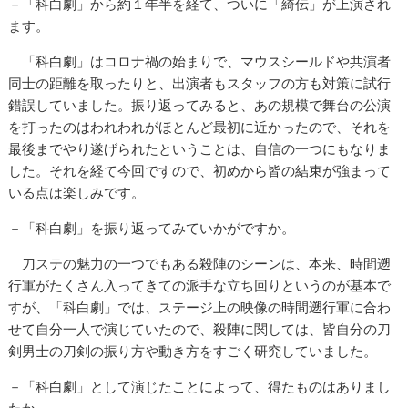
－「科白劇」から約１年半を経て、ついに「綺伝」が上演され
ます。
「科白劇」はコロナ禍の始まりで、マウスシールドや共演者
同士の距離を取ったりと、出演者もスタッフの方も対策に試行
錯誤していました。振り返ってみると、あの規模で舞台の公演
を打ったのはわれわれがほとんど最初に近かったので、それを
最後までやり遂げられたということは、自信の一つにもなりま
した。それを経て今回ですので、初めから皆の結束が強まって
いる点は楽しみです。
－「科白劇」を振り返ってみていかがですか。
刀ステの魅力の一つでもある殺陣のシーンは、本来、時間遡
行軍がたくさん入ってきての派手な立ち回りというのが基本で
すが、「科白劇」では、ステージ上の映像の時間遡行軍に合わ
せて自分一人で演じていたので、殺陣に関しては、皆自分の刀
剣男士の刀剣の振り方や動き方をすごく研究していました。
－「科白劇」として演じたことによって、得たものはありまし