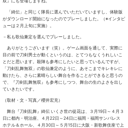
双』にも登場しますね。
「綺伝」と同じく隊長に選んでいただいていますし、体験版
がダウンロード開始になったのでプレーしました。（※インタビ
ューは２月上旬に実施）。
－私も歌仙兼定を選んでプレーしました。
ありがとうございます（笑）。ゲーム画面を通して、実際に
目の前で刀剣男士が動くというのは、とてつもなくうれしいこ
とだと思います。殺陣も参考にしたいと思っているんですが、
「刀剣乱舞無双」の歌仙兼定のように、あそこまでキレキレに
動けたら、さらに素晴らしい舞台を作ることができると思うの
で、『刀剣乱舞無双』も参考にしつつ、舞台の生のよさを出し
ていきたいです。
（取材・文・写真／櫻井宏充）
舞台『刀剣乱舞』綺伝 いくさ世の徒花は、３月19日～４月３
日に都内・明治座、４月22日～24日に福岡・福岡サンパレス
ホテル＆ホール、４月30日～５月15日に大阪・新歌舞伎座で上