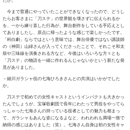
たか。
今まで普通にやっていたことができなくなったので、どうし
たらお客さまに「刀ステ」の世界観を壊さずに伝えられるか
を、一から練り直した行為が、舞台創作をしている手応えとし
てありましたし、原点に帰ったような感じで楽しかったです。
「科白劇」ならではという意味では、舞台俳優ではない講談師
の（神田）山緑さんが入ってくださったことで、それこそ和太
鼓や三味線を演奏される方など、今後はいろいろな方々とも
「刀ステ」の物語を一緒に作れるんじゃないかという新たな発
見がありました。
－細川ガラシャ役の七海ひろきさんとの共演はいかがでした
か。
刀ステで初めての女性キャストというインパクトも大きかっ
たんでしょうが、宝塚歌劇団で長年にわたって男役をやってら
っしゃった七海さんの持っている役者としての魅力も相まっ
て、ガラシャもあんな姿になるよなと、われわれも満場一致で
納得の感じはありました（笑）。七海さん自身は初の女性キャ