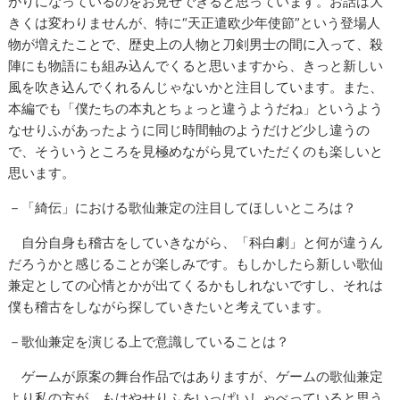
がりになっているのをお見せできると思っています。お話は大
きくは変わりませんが、特に“天正遣欧少年使節”という登場人
物が増えたことで、歴史上の人物と刀剣男士の間に入って、殺
陣にも物語にも組み込んでくると思いますから、きっと新しい
風を吹き込んでくれるんじゃないかと注目しています。また、
本編でも「僕たちの本丸とちょっと違うようだね」というよう
なせりふがあったように同じ時間軸のようだけど少し違うの
で、そういうところを見極めながら見ていただくのも楽しいと
思います。
－「綺伝」における歌仙兼定の注目してほしいところは？
自分自身も稽古をしていきながら、「科白劇」と何が違うん
だろうかと感じることが楽しみです。もしかしたら新しい歌仙
兼定としての心情とかが出てくるかもしれないですし、それは
僕も稽古をしながら探していきたいと考えています。
－歌仙兼定を演じる上で意識していることは？
ゲームが原案の舞台作品ではありますが、ゲームの歌仙兼定
より私の方が、もはやせりふをいっぱいしゃべっていると思う