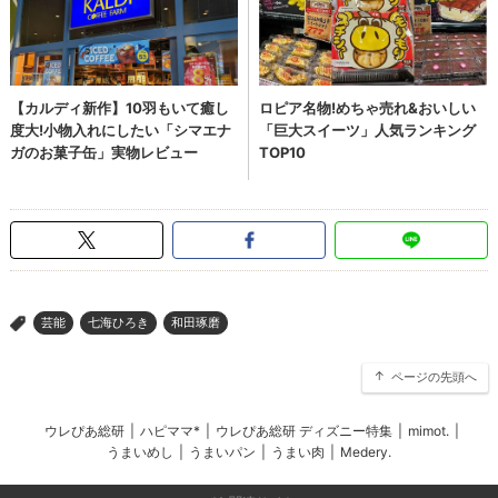
芸能
七海ひろき
和田琢磨
>
ページの先頭へ
ウレぴあ総研
|
ハピママ*
|
ウレぴあ総研 ディズニー特集
|
mimot.
|
うまいめし
|
うまいパン
|
うまい肉
|
Medery.