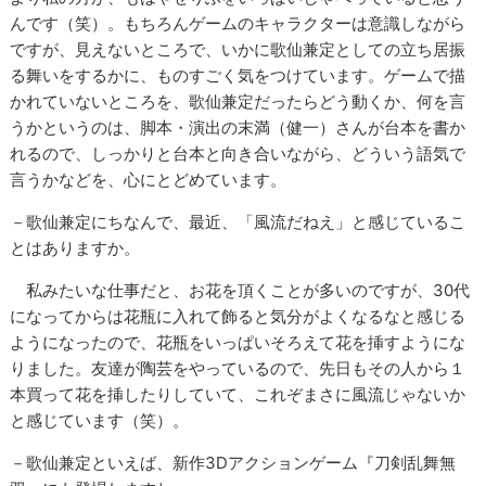
んです（笑）。もちろんゲームのキャラクターは意識しながら
ですが、見えないところで、いかに歌仙兼定としての立ち居振
る舞いをするかに、ものすごく気をつけています。ゲームで描
かれていないところを、歌仙兼定だったらどう動くか、何を言
うかというのは、脚本・演出の末満（健一）さんが台本を書か
れるので、しっかりと台本と向き合いながら、どういう語気で
言うかなどを、心にとどめています。
－歌仙兼定にちなんで、最近、「風流だねえ」と感じているこ
とはありますか。
私みたいな仕事だと、お花を頂くことが多いのですが、30代
になってからは花瓶に入れて飾ると気分がよくなるなと感じる
ようになったので、花瓶をいっぱいそろえて花を挿すようにな
りました。友達が陶芸をやっているので、先日もその人から１
本買って花を挿したりしていて、これぞまさに風流じゃないか
と感じています（笑）。
－歌仙兼定といえば、新作3Dアクションゲーム『刀剣乱舞無