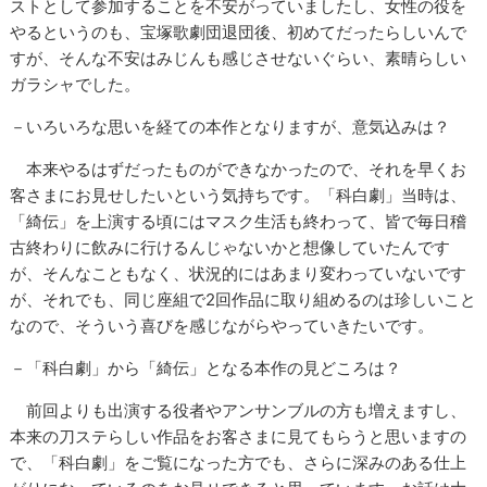
ストとして参加することを不安がっていましたし、女性の役を
やるというのも、宝塚歌劇団退団後、初めてだったらしいんで
すが、そんな不安はみじんも感じさせないぐらい、素晴らしい
ガラシャでした。
－いろいろな思いを経ての本作となりますが、意気込みは？
本来やるはずだったものができなかったので、それを早くお
客さまにお見せしたいという気持ちです。「科白劇」当時は、
「綺伝」を上演する頃にはマスク生活も終わって、皆で毎日稽
古終わりに飲みに行けるんじゃないかと想像していたんです
が、そんなこともなく、状況的にはあまり変わっていないです
が、それでも、同じ座組で2回作品に取り組めるのは珍しいこと
なので、そういう喜びを感じながらやっていきたいです。
－「科白劇」から「綺伝」となる本作の見どころは？
前回よりも出演する役者やアンサンブルの方も増えますし、
本来の刀ステらしい作品をお客さまに見てもらうと思いますの
で、「科白劇」をご覧になった方でも、さらに深みのある仕上