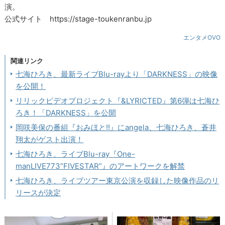
演。
公式サイト https://stage-toukenranbu.jp
エンタメOVO
関連リンク
七海ひろき、最新ライブBlu-rayより「DARKNESS」の映像
を公開！
リリックビデオプロジェクト『&LYRICTED』第6弾は七海ひ
ろき！「DARKNESS」を公開
岡咲美保の番組『おみほと!!』にangela、七海ひろき、蒼井
翔太がゲスト出演！
七海ひろき、ライブBlu-ray『One-
manLIVE773”FIVESTAR”』のアートワークを解禁
七海ひろき、ライブツアー東京公演を収録した映像作品のリ
リースが決定