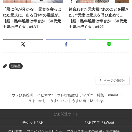
新製品
>
ページの先頭へ
ウレぴあ総研
|
ハピママ*
|
ウレぴあ総研 ディズニー特集
|
mimot.
|
うまいめし
|
うまいパン
|
うまい肉
|
Medery.
ぴあ関連サイト
チケットぴあ
ぴあ(アプリ&Web)
会社案内
プライバシーポリシー
アクセスデータの利用・著作権等