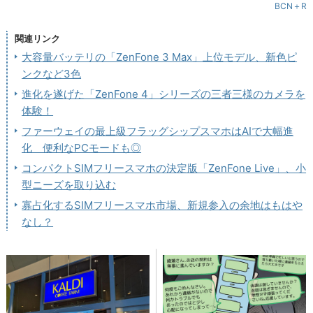
BCN＋R
関連リンク
大容量バッテリの「ZenFone 3 Max」上位モデル、新色ピ
ンクなど3色
進化を遂げた「ZenFone 4」シリーズの三者三様のカメラを
体験！
ファーウェイの最上級フラッグシップスマホはAIで大幅進
化 便利なPCモードも◎
コンパクトSIMフリースマホの決定版「ZenFone Live」、小
型ニーズを取り込む
寡占化するSIMフリースマホ市場、新規参入の余地はもはや
なし？