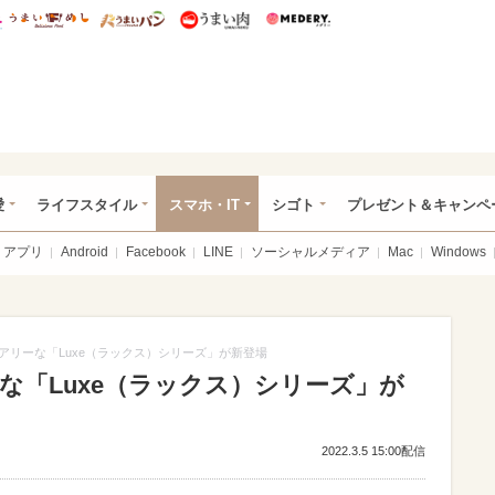
総研 ディズニー特集
mimot.
うまいめし
うまいパン
うまい肉
Medery.
ぴあ総研（うれぴあ）
愛
ライフスタイル
スマホ・IT
シゴト
プレゼント＆キャンペ
アプリ
Android
Facebook
LINE
ソーシャルメディア
Mac
Windows
ジュアリーな「Luxe（ラックス）シリーズ」が新登場
ーな「Luxe（ラックス）シリーズ」が
2022.3.5 15:00配信