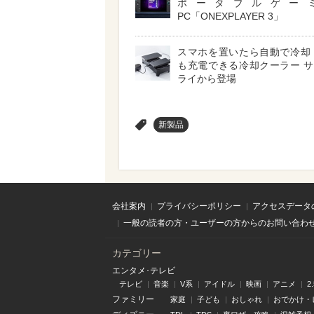
ポータブルゲー
PC「ONEXPLAYER 3」
スマホを置いたら自動で冷却
も充電できる冷却クーラー 
ライから登場
>
新製品
会社案内
プライバシーポリシー
アクセスデータ
一般の読者の方・ユーザーの方からのお問い合わ
カテゴリー
エンタメ･テレビ
テレビ
音楽
V系
アイドル
映画
アニメ
2
ファミリー
家庭
子ども
おしゃれ
おでかけ・