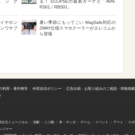
ミング
る！ ECLIPSEの最新カーナビ「AVN-
RS01／RBS01」
 イヤホン
暑い季節にもってこい MagSafe対応の
サンワサプ
2WAY仕様スマホクーラーがエレコムか
ら登場
の利用・著作権等
外部送信ポリシー
広告出稿・お取り組みのご相談・情報掲載
せ
.5次元ミュージカル
演劇
ニコ動
本・マンガ
ゲーム
イベント
アート
スポ
レジャー