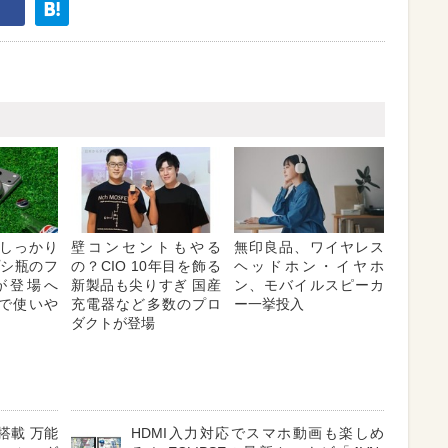
しっかり
壁コンセントもやる
無印良品、ワイヤレス
プシ瓶のフ
の？CIO 10年目を飾る
ヘッドホン・イヤホ
が登場へ
新製品も尖りすぎ 国産
ン、モバイルスピーカ
対応で使いや
充電器など多数のプロ
ー一挙投入
ダクトが登場
搭載 万能
HDMI入力対応でスマホ動画も楽しめ