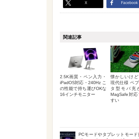
X
Facebook
関連記事
2.5K画質・ペン入力・
懐かしいけど
iPadOS対応・240Hz こ
現代仕様 ペ
の性能で持ち運びOKな
タ型モバ充
16インチモニター
MagSafe
すい
PCモードやタブレットモード