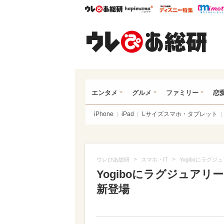
ウレぴあ総研
ハピママ*
ウレぴあ
ウレ
エンタメ
グルメ
ファミリー
恋
iPhone
iPad
Lサイズスマホ・タブレット
>
>
ウレぴあ総研
スマホ・IT
Yogiboにラグ
Yogiboにラグジュアリ
新登場