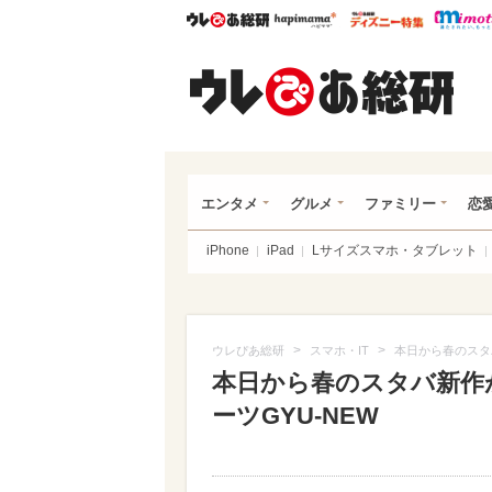
ウレぴあ総研
ハピママ*
ウレぴあ
ウレ
エンタメ
グルメ
ファミリー
恋
iPhone
iPad
Lサイズスマホ・タブレット
>
>
ウレぴあ総研
スマホ・IT
本日から春のスタバ
本日から春のスタバ新作が
ーツGYU-NEW