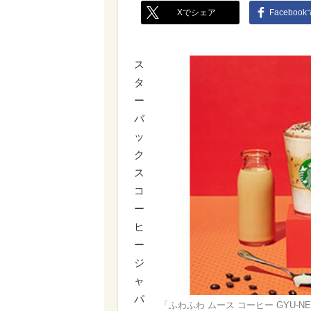
Xでシェア
Faceboo
ス
タ
ー
バ
ッ
ク
ス
コ
ー
ヒ
ー
ジ
ャ
パ
「ふわふわ ムース コーヒー GYU‐