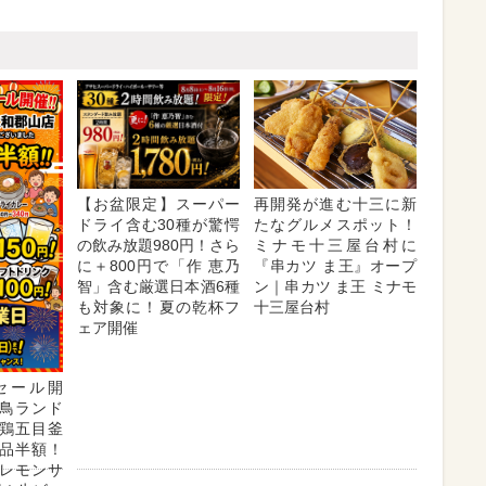
【お盆限定】スーパー
再開発が進む十三に新
ドライ含む30種が驚愕
たなグルメスポット！
の飲み放題980円！さら
ミナモ十三屋台村に
に＋800円で「作 恵乃
『串カツ ま王』オープ
智」含む厳選日本酒6種
ン｜串カツ ま王 ミナモ
も対象に！夏の乾杯フ
十三屋台村
ェア開催
セール開
鳥ランド
鶏五目釜
品半額！
レモンサ