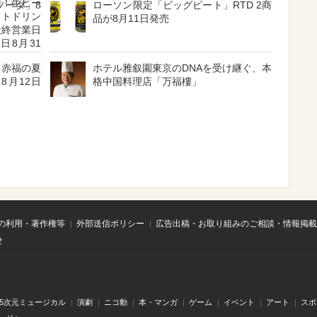
円！生ビー
ソーダ」8
ローソン限定「ビッグピート」RTD 2商
フトドリン
品が8月11日発売
最終営業日
日8月31
】赤福の夏
ホテル雅叙園東京のDNAを受け継ぐ、本
8月12日
格中国料理店「万福樓」
の利用・著作権等
外部送信ポリシー
広告出稿・お取り組みのご相談・情報掲載
せ
.5次元ミュージカル
演劇
ニコ動
本・マンガ
ゲーム
イベント
アート
スポ