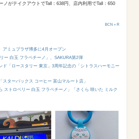
ーノがテイクアウトでTall：638円、店内利用でTall：650
BCN＋R
、アミュプラザ博多に4月オープン
ー 白玉 フラペチーノ」、SAKURA第2弾
ンド「ロースタリー 東京」3周年記念の「シトラスハーモニー
「スターバックス コーヒー 富山マルート店」
 ストロベリー 白玉 フラペチーノ」「さくら 咲いた ミルク