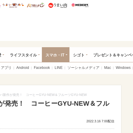
総研 ディズニー特集
mimot.
うまいめし
うまいパン
うまい肉
Medery.
ぴあ総研（うれぴあ）
愛
ライフスタイル
スマホ・IT
シゴト
プレゼント＆キャンペ
アプリ
Android
Facebook
LINE
ソーシャルメディア
Mac
Windows
新作が発売！ コーヒーGYU‐NEW＆フルーツGYU-NEW
発売！ コーヒーGYU‐NEW＆フル
2022.3.16 7:00配信