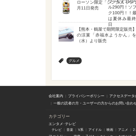
ワーなど150
ローソン限定「ジンクス ジン
ル290円！ソ
月11日発売
ク100円！！
は夏休み最終
日
【熊本・鶴屋で期間限定販売
の涼菓「赤福水ようかん」を
（水）より販売
>
グルメ
会社案内
プライバシーポリシー
アクセスデータ
一般の読者の方・ユーザーの方からのお問い合わ
カテゴリー
エンタメ･テレビ
テレビ
音楽
V系
アイドル
映画
アニメ
2