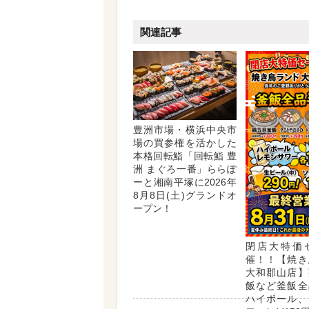
関連記事
豊洲市場・横浜中央市
場の買参権を活かした
本格回転鮨「回転鮨 豊
洲 まぐろ一番」ららぽ
ーと湘南平塚に2026年
8月8日(土)グランドオ
ープン！
閉店大特価
催！！【焼き
大和郡山店】
飯など釜飯全
ハイボール、