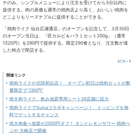
チのみ。シンプルメニューにより注文を受けてから3分以内に
提供する。肉の原価も通常の焼肉店より高く、おいしい焼肉を
どこよりもリーズナブルに提供することができる。
「焼肉ライク 仙台広瀬通店」のオープンを記念して、3月30日
のオープン当日は、「匠カルビ＆ハラミセット200g」（通常
1320円）を290円で提供する。限定290食となり、注文数が達
した時点で閉店する。
BCN＋R
関連リンク
焼肉ライクが北陸初出店！ オープン初日は焼肉セットが数
量限定で“290円”
焼き肉ライク、飲み放題専用シート26店舗に拡大
焼肉ライクでSuicaコラボキャンペーン！ トッピングを無
料でゲットするチャンス
焼き肉食べ放題が2500円オフ！ タンとレモンサワー 焼肉べ
ぶや 大崎店で開催