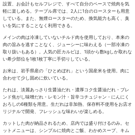
設置、お会計もセルフレジで、すべて自分のペースで焼肉を気
軽に楽しめる。テーブル席では、2人に1台のロースターも用意
している。また、無煙ロースターのため、換気能力も高く、臭
いを気にすることなく利用できる。
メインの肉は冷凍していないチルド肉を使用しており、本来の
肉の旨みを逃すことなく、ジューシーに味わえる（一部冷凍の
取り扱いもある）。人気の匠カルビは、1頭から数kgしか取れな
い希少部位を1枚1枚丁寧に手切りしている。
お米は、岩手県産の「ひとめぼれ」という国産米を使用。肉に
合わせて少し固めに炊いている。
たれは、淡麗あっさり生醤油だれ・濃厚コク生醤油だれ・ブレ
ンド焦がし味噌だれ・レモン汁・旨辛コチュジャン・にんにく
おろしの6種類を用意。生だれは非加熱、保存料不使用をお店オ
リジナルで開発、フレッシュな味わいが楽しめる。
カットした肉が納品されるため、店内では盛り付けるのみ。セ
ットメニューは、シンプルに焼肉とご飯、わかめスープ、キム