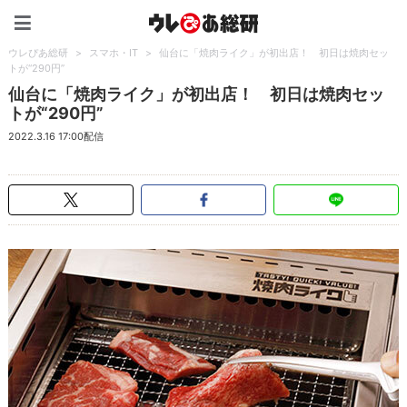
ウレぴあ総研（うれぴあ）
ウレぴあ総研
>
スマホ・IT
>
仙台に「焼肉ライク」が初出店！ 初日は焼肉セッ
トが“290円”
仙台に「焼肉ライク」が初出店！ 初日は焼肉セッ
トが“290円”
2022.3.16 17:00配信