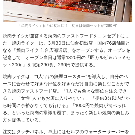
「焼肉ライク」仙台に初出店！ 初日は焼肉セットが“290円”
焼肉ライクが運営する焼肉のファストフードをコンセプトにし
た「焼肉ライク」は、3月30日に仙台初出店・国内76店舗目と
なる「焼肉ライク 仙台広瀬通店」をオープンする。オープンを
記念して、オープン当日は通常1320円の「匠カルビ＆ハラミセ
ット200g」を限定290食、290円で提供する。
焼肉ライクは、“1人1台の無煙ロースター”を導入し、自分のペ
ースに合わせて好きな部位を好きなだけ自由に楽しむことがで
きる焼肉ファストフード店。「1人でも色々な部位を注文でき
る」、「女性1人でもお店に入りやすい」、「提供3分以内だか
ら時間に余裕がなくても行ける」「1000円で焼肉が食べられ
る」といった焼肉の常識を覆す、まったく新しい焼肉の楽しみ
方を提供している。
注文はタッチパネル、卓上にはセルフのウォーターサーバーを