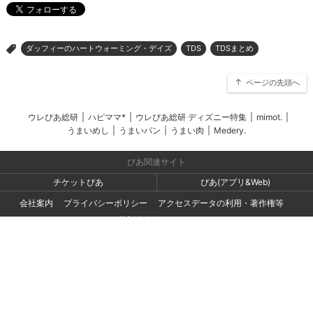
ダッフィーのハートウォーミング・デイズ
TDS
TDSまとめ
>
ページの先頭へ
ウレぴあ総研
|
ハピママ*
|
ウレぴあ総研 ディズニー特集
|
mimot.
|
うまいめし
|
うまいパン
|
うまい肉
|
Medery.
ぴあ関連サイト
チケットぴあ
ぴあ(アプリ&Web)
会社案内
プライバシーポリシー
アクセスデータの利用・著作権等
外部送信ポリシー
広告出稿・お取り組みのご相談・情報掲載・その他お問い合わせ
一般の読者の方・ユーザーの方からのお問い合わせ
Copyright (C) PIA Corporation. All Rights Reserved.