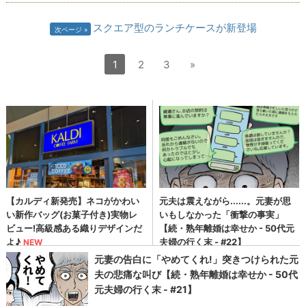
スクエア型のランチケースが新登場
次ページ
1
2
3
»