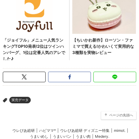
実売データ
>
ページの先頭へ
ウレぴあ総研
|
ハピママ*
|
ウレぴあ総研 ディズニー特集
|
mimot.
|
うまいめし
|
うまいパン
|
うまい肉
|
Medery.