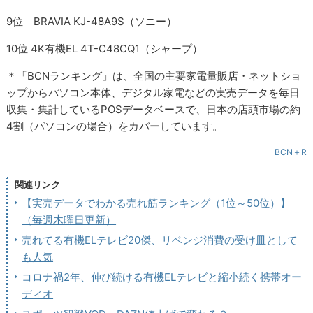
9位 BRAVIA KJ-48A9S（ソニー）
10位 4K有機EL 4T-C48CQ1（シャープ）
＊「BCNランキング」は、全国の主要家電量販店・ネットショ
ップからパソコン本体、デジタル家電などの実売データを毎日
収集・集計しているPOSデータベースで、日本の店頭市場の約
4割（パソコンの場合）をカバーしています。
BCN＋R
関連リンク
【実売データでわかる売れ筋ランキング（1位～50位）】
（毎週木曜日更新）
売れてる有機ELテレビ20傑、リベンジ消費の受け皿として
も人気
コロナ禍2年、伸び続ける有機ELテレビと縮小続く携帯オー
ディオ