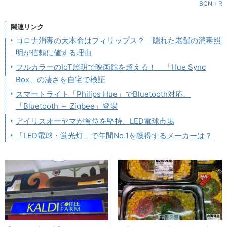
BCN＋R
関連リンク
コロナ消毒の大本命はフィリップス？ 隠れた老舗の消毒照
明が信頼に値する理由
フルカラーのIoT照明で映画館を超える！ 「Hue Sync
Box」の凄さを自宅で検証
スマートライト「Philips Hue」でBluetooth対応、
「Bluetooth ＋ Zigbee」登場
アイリスオーヤマが首位を堅持、LED電球市場
「LED電球・蛍光灯」で年間No.1を獲得するメーカーは？