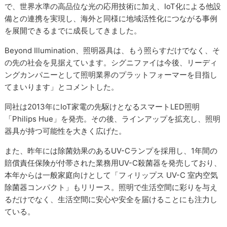
で、世界水準の高品位な光の応用技術に加え、IoT化による他設
備との連携を実現し、海外と同様に地域活性化につながる事例
を展開できるまでに成長してきました。
Beyond Illumination、照明器具は、もう照らすだけでなく、そ
の先の社会を見据えています。シグニファイは今後、リーディ
ングカンパニーとして照明業界のプラットフォーマーを目指し
てまいります」とコメントした。
同社は2013年にIoT家電の先駆けとなるスマートLED照明
「Philips Hue」を発売。その後、ラインアップを拡充し、照明
器具が持つ可能性を大きく広げた。
また、昨年には除菌効果のあるUV-Cランプを採用し、1年間の
賠償責任保険が付帯された業務用UV-C殺菌器を発売しており、
本年からは一般家庭向けとして「フィリップス UV-C 室内空気
除菌器コンパクト」もリリース。照明で生活空間に彩りを与え
るだけでなく、生活空間に安心や安全を届けることにも注力し
ている。