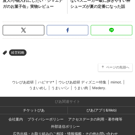
経営戦略
>
ページの先頭へ
ウレぴあ総研
|
ハピママ*
|
ウレぴあ総研 ディズニー特集
|
mimot.
|
うまいめし
|
うまいパン
|
うまい肉
|
Medery.
ぴあ関連サイト
チケットぴあ
ぴあ(アプリ&Web)
会社案内
プライバシーポリシー
アクセスデータの利用・著作権等
外部送信ポリシー
広告出稿・お取り組みのご相談・情報掲載・その他お問い合わせ