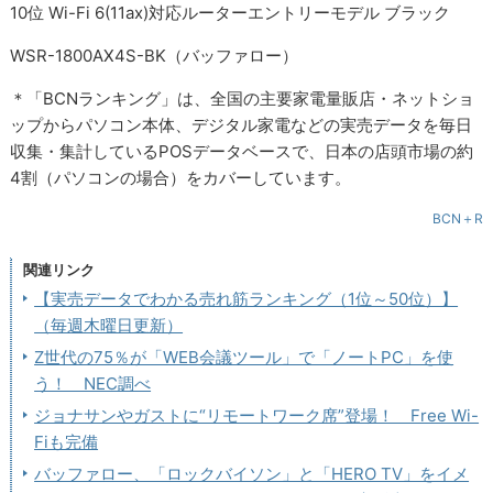
10位 Wi-Fi 6(11ax)対応ルーターエントリーモデル ブラック
WSR-1800AX4S-BK（バッファロー）
＊「BCNランキング」は、全国の主要家電量販店・ネットショ
ップからパソコン本体、デジタル家電などの実売データを毎日
収集・集計しているPOSデータベースで、日本の店頭市場の約
4割（パソコンの場合）をカバーしています。
BCN＋R
関連リンク
【実売データでわかる売れ筋ランキング（1位～50位）】
（毎週木曜日更新）
Z世代の75％が「WEB会議ツール」で「ノートPC」を使
う！ NEC調べ
ジョナサンやガストに“リモートワーク席”登場！ Free Wi-
Fiも完備
バッファロー、「ロックバイソン」と「HERO TV」をイメ