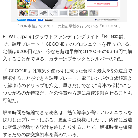
「BCN本舗」で31％OFFの超超早割を行っている「ICEGONE」
FTWT Japanはクラウドファンディングサイト「BCN本舗」
で、調理プレート「ICEGONE」のプロジェクトを行っている。
定価は9200円だが、今なら超超早割で31％OFFの6348円で購
入することができる。カラーはブラックとシルバーの2色。
「ICEGONE」は電気を使わずに凍った食材を最大8倍の速度で
解凍することができる調理プレート。電子レンジや自然解凍よ
り解凍時のドリップを抑え、早さだけでなく“旨味の保持”にも
つながるのが特徴だ。その性質から逆に急速冷却させることも
可能だ。
解凍時間を短縮できる秘密は、熱伝導率が高いアルミニウムを
採用したプレートにある。裏面を波模様にしたり、内部に迅速
に空気が循環する設計を施したりすることで、解凍時間を短縮
するための熱交換効率を高めている。