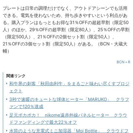
プレートは日常の調理だけでなく、アウトドアシーンでも活用
できる。電気を使わないため、持ち歩きやすいという利点があ
る。購入プランはもっともお得な31％OFFの超超早割（限定50
人）のほか、29％OFFの超早割（限定80人）、25％OFFの早割
（限定500人）、21％OFFの2個セット割（限定50人）、
21％OFFの3個セット割（限定50人）がある。（BCN・大蔵大
輔）
BCN＋R
関連リンク
和牛界の刺客「秋田由利牛」をまるごと味わい尽くすプロジ
ェクト
3秒で速暖のキュートな球体ヒーター「MARUKO」 クラフ
ァンで120％達成
足元ポカポカ！ nikome遠赤外線パネルヒーター クラウ
ドファンディングで最大22％オフ
水筒のような充電式ミニ加湿器「Moi Bottle」 クラウドフ