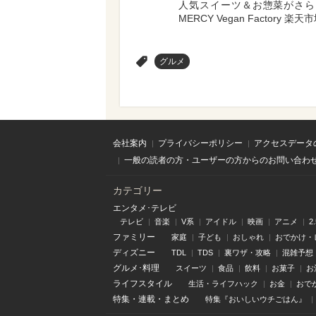
人気スイーツ＆お惣菜がさら
MERCY Vegan Factory 楽天
>
グルメ
会社案内
プライバシーポリシー
アクセスデータ
一般の読者の方・ユーザーの方からのお問い合わ
カテゴリー
エンタメ･テレビ
テレビ
音楽
V系
アイドル
映画
アニメ
2
ファミリー
家庭
子ども
おしゃれ
おでかけ・
ディズニー
TDL
TDS
裏ワザ・攻略
混雑予想
グルメ･料理
スイーツ
食品
飲料
お菓子
お
ライフスタイル
生活・ライフハック
お金
おで
特集
・
連載
・
まとめ
特集『おいしいウチごはん』