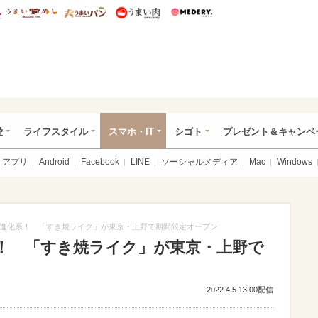
総研 ディズニー特集
mimot.
うまいめし
うまいパン
うまい肉
Medery.
ぴあ総研（うれぴあ）
愛
ライフスタイル
スマホ・IT
シゴト
プレゼント＆キャンペ
アプリ
Android
Facebook
LINE
ソーシャルメディア
Mac
Windows
進化系！ 「すき焼ライク」が東京・上野で期間限定オープン
！ 「すき焼ライク」が東京・上野で
2022.4.5 13:00配信