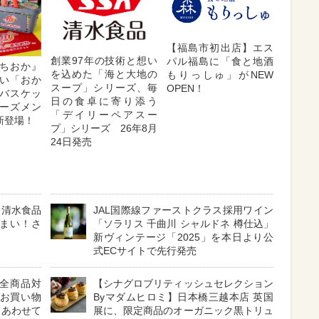
【福島市初出店】エス
創業97年の技術と想い
パル福島に「食と地酒
ちおか』
を込めた「海と大地の
もりっしゅ」がNEW
い「おか
スープ」シリーズ、毎
OPEN！
バスケッ
日の食卓に寄り添う
ーズメン
「デイリーペアスー
新登場！
プ」シリーズ 26年8月
24日発売
・清水食品
JAL国際線ファーストクラス採用ワイン
まい！さ
「ソラリス 千曲川 シャルドネ 樽仕込」
新ヴィンテージ「2025」を本日より公
式ECサイトで先行発売
】全商品対
【シナグロブリティッシュセレクション
天お買い物
Byマダムヒロミ】日本橋三越本店 英国
とあわせて
展に、限定商品のオーガニック黒トリュ