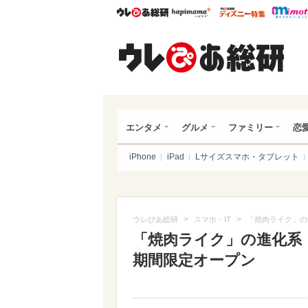
ウレぴあ総研
ハピママ*
ウレぴあ
ウレ
エンタメ
グルメ
ファミリー
恋
iPhone
iPad
Lサイズスマホ・タブレット
>
>
ウレぴあ総研
スマホ・IT
「焼肉ライク」の
「焼肉ライク」の進化系
期間限定オープン