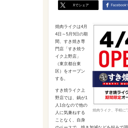
Xでシェア
Faceboo
焼肉ライクは4月
4日～5月9日の期
間、すき焼き専
門店「すき焼ラ
イク上野店」
（東京都台東
区）をオープン
する。
すき焼ライク上
野店では、鍋が1
人1台なので他の
焼肉ライク、手軽に
人に気兼ねする
ことなく、自身
のペースで、焼き加減などを好みで調