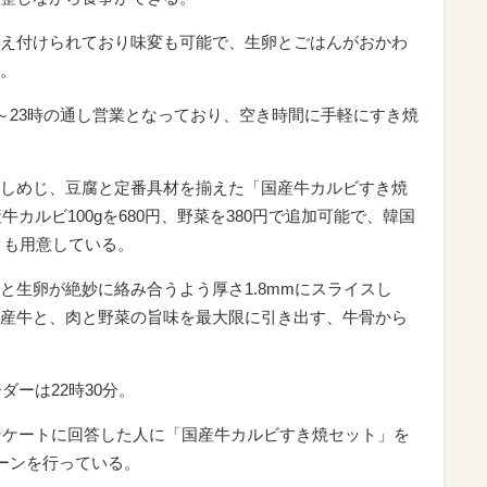
え付けられており味変も可能で、生卵とごはんがおかわ
。
時～23時の通し営業となっており、空き時間に手軽にすき焼
しめじ、豆腐と定番具材を揃えた「国産牛カルビすき焼
牛カルビ100gを680円、野菜を380円で追加可能で、韓国
円）も用意している。
と生卵が絶妙に絡み合うよう厚さ1.8mmにスライスし
産牛と、肉と野菜の旨味を最大限に引き出す、牛骨から
ダーは22時30分。
アンケートに回答した人に「国産牛カルビすき焼セット」を
ペーンを行っている。