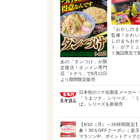
『おかしのま
監修！かわい
しのまちおか
ト」がアミュ
ト施設限定で
あの「タンつけ」が限
定復活！タンメン専門
店「トナリ」で8月12日
より期間限定販売
日本初のツナ缶製造メーカー
「うまツナ」シリーズ、「う
ば」シリーズを新発売
【8/10（月）～26時間限定
象！30％OFFクーポン｜楽
マラソン中、ポイントアップ