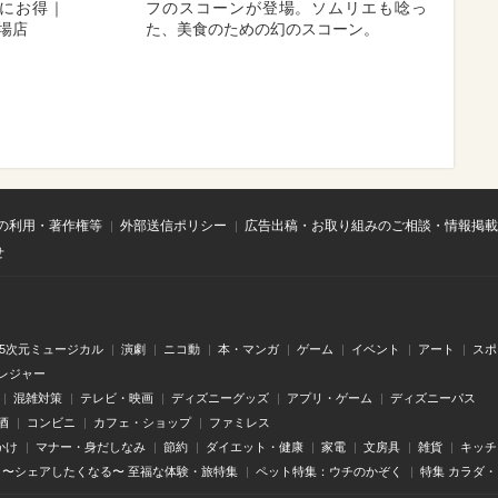
にお得｜
フのスコーンが登場。ソムリエも唸っ
市場店
た、美食のための幻のスコーン。
の利用・著作権等
外部送信ポリシー
広告出稿・お取り組みのご相談・情報掲載
せ
.5次元ミュージカル
演劇
ニコ動
本・マンガ
ゲーム
イベント
アート
スポ
レジャー
混雑対策
テレビ・映画
ディズニーグッズ
アプリ・ゲーム
ディズニーパス
酒
コンビニ
カフェ・ショップ
ファミレス
かけ
マナー・身だしなみ
節約
ダイエット・健康
家電
文房具
雑貨
キッチ
〜シェアしたくなる〜 至福な体験・旅特集
ペット特集：ウチのかぞく
特集 カラダ