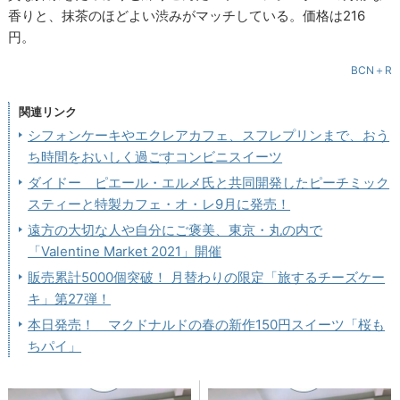
香りと、抹茶のほどよい渋みがマッチしている。価格は216
円。
BCN＋R
関連リンク
シフォンケーキやエクレアカフェ、スフレプリンまで、おう
ち時間をおいしく過ごすコンビニスイーツ
ダイドー ピエール・エルメ氏と共同開発したピーチミック
スティーと特製カフェ・オ・レ9月に発売！
遠方の大切な人や自分にご褒美、東京・丸の内で
「Valentine Market 2021」開催
販売累計5000個突破！ 月替わりの限定「旅するチーズケー
キ」第27弾！
本日発売！ マクドナルドの春の新作150円スイーツ「桜も
ちパイ」