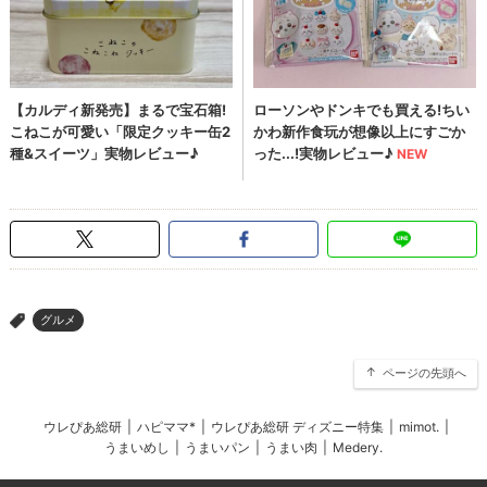
グルメ
>
ページの先頭へ
ウレぴあ総研
|
ハピママ*
|
ウレぴあ総研 ディズニー特集
|
mimot.
|
うまいめし
|
うまいパン
|
うまい肉
|
Medery.