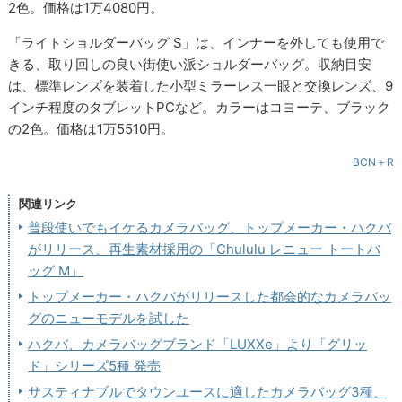
2色。価格は1万4080円。
「ライトショルダーバッグ S」は、インナーを外しても使用で
きる、取り回しの良い街使い派ショルダーバッグ。収納目安
は、標準レンズを装着した小型ミラーレス一眼と交換レンズ、9
インチ程度のタブレットPCなど。カラーはコヨーテ、ブラック
の2色。価格は1万5510円。
BCN＋R
関連リンク
普段使いでもイケるカメラバッグ、トップメーカー・ハクバ
がリリース、再生素材採用の「Chululu レニュー トートバ
ッグ M」
トップメーカー・ハクバがリリースした都会的なカメラバッ
グのニューモデルを試した
ハクバ、カメラバッグブランド「LUXXe」より「グリッ
ド」シリーズ5種 発売
サスティナブルでタウンユースに適したカメラバッグ3種、