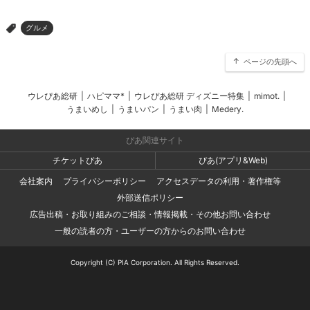
グルメ
>
ページの先頭へ
ウレぴあ総研
|
ハピママ*
|
ウレぴあ総研 ディズニー特集
|
mimot.
|
うまいめし
|
うまいパン
|
うまい肉
|
Medery.
ぴあ関連サイト
チケットぴあ
ぴあ(アプリ&Web)
会社案内
プライバシーポリシー
アクセスデータの利用・著作権等
外部送信ポリシー
広告出稿・お取り組みのご相談・情報掲載・その他お問い合わせ
一般の読者の方・ユーザーの方からのお問い合わせ
Copyright (C) PIA Corporation. All Rights Reserved.