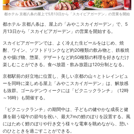
都ホテル 京都八条の屋上で5月13日から「スカイビアガーデン」の営業を開始
都ホテル 京都八条は、屋上の「みやこスカイガーデン」で、5
月13日から「スカイビアガーデン」の営業を開始する。
スカイビアガーデンでは、よく冷えた生ビールをはじめ、焼
酎、ワイン、ソフトドリンクなど約20種類の飲み物と、鉄板焼
きや揚げ物、惣菜、デザートなど約50種類の料理を好きなだけ
楽しむことができる。食べ放題・飲み放題は120分制となる。
京都駅前の好立地に位置し、美しい京都の山々とトレインビュ
ーを同時に楽しめる屋上「みやこスカイガーデン」は、解放感
も抜群。ゴールデンウィークには「ピクニックランチ」（12時
～16時）も開催する。
「ピクニックランチ」の期間中は、子どもの健やかな成長と健
康を願う端午の節句を祝い、最大7mの鯉のぼりを設置する。風
にはためく鯉のぼりや行き交う様々な電車を眺めながら、憩い
のひとときを過ごすことができる。