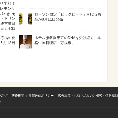
品半額！
レモンサ
円！生ビー
ソーダ」8
ローソン限定「ビッグピート」RTD 2商
フトドリン
品が8月11日発売
最終営業日
日8月31
】赤福の夏
ホテル雅叙園東京のDNAを受け継ぐ、本
8月12日
格中国料理店「万福樓」
の利用・著作権等
外部送信ポリシー
広告出稿・お取り組みのご相談・情報掲載
せ