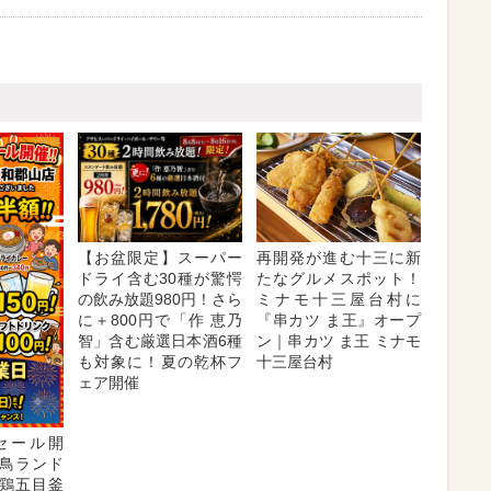
【お盆限定】スーパー
再開発が進む十三に新
ドライ含む30種が驚愕
たなグルメスポット！
の飲み放題980円！さら
ミナモ十三屋台村に
に＋800円で「作 恵乃
『串カツ ま王』オープ
智」含む厳選日本酒6種
ン｜串カツ ま王 ミナモ
も対象に！夏の乾杯フ
十三屋台村
ェア開催
セール開
鳥ランド
鶏五目釜