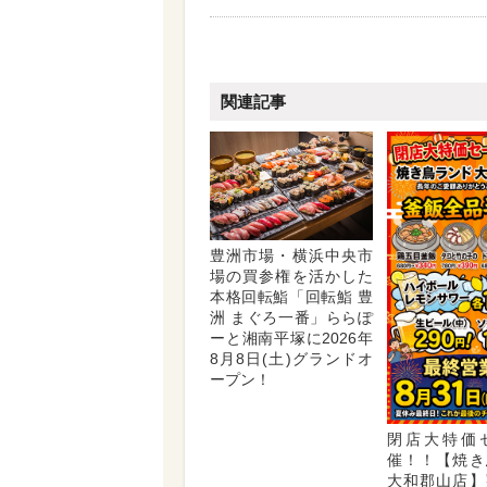
関連記事
豊洲市場・横浜中央市
場の買参権を活かした
本格回転鮨「回転鮨 豊
洲 まぐろ一番」ららぽ
ーと湘南平塚に2026年
8月8日(土)グランドオ
ープン！
閉店大特価
催！！【焼き
大和郡山店】