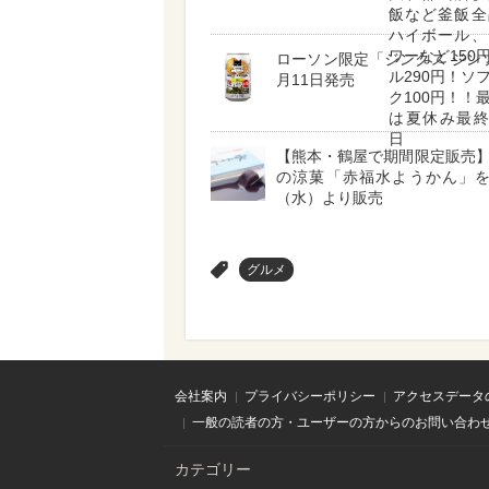
飯など釜飯全
ハイボール、
ワーなど150
ローソン限定「ジンクス ジン
ル290円！ソ
月11日発売
ク100円！！
は夏休み最終
日
【熊本・鶴屋で期間限定販売
の涼菓「赤福水ようかん」を
（水）より販売
>
グルメ
会社案内
プライバシーポリシー
アクセスデータ
一般の読者の方・ユーザーの方からのお問い合わ
カテゴリー