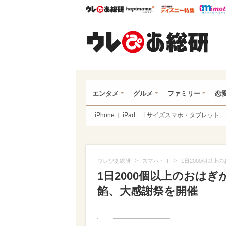
ウレぴあ総研
ハピママ*
ウレぴあ
ウレ
エンタメ
グルメ
ファミリー
恋
iPhone
iPad
Lサイズスマホ・タブレット
>
>
ウレぴあ総研
スマホ・IT
1日2000個以上
1日2000個以上のおはぎ
餡、大感謝祭を開催