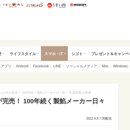
総研 ディズニー特集
mimot.
うまいめし
うまいパン
うまい肉
Medery.
ぴあ総研（うれぴあ）
愛
ライフスタイル
スマホ・IT
シゴト
プレゼント＆キャンペ
アプリ
Android
Facebook
LINE
ソーシャルメディア
Mac
Windows
のおはぎが完売！ 100年続く製餡メーカー日々餡、大感謝祭を開催
が完売！ 100年続く製餡メーカー日々
2022.4.8 7:00配信