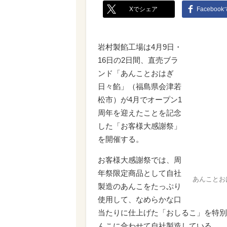
Xでシェア
Faceboo
岩村製餡工場は4月9日・
16日の2日間、直売ブラ
ンド「あんことおはぎ
日々餡」（福島県会津若
松市）が4月でオープン1
周年を迎えたことを記念
した「お客様大感謝祭」
を開催する。
お客様大感謝祭では、周
年祭限定商品として自社
あんことお
製造のあんこをたっぷり
使用して、なめらかな口
当たりに仕上げた「おしるこ」を特別
んこに合わせて自社製造している。