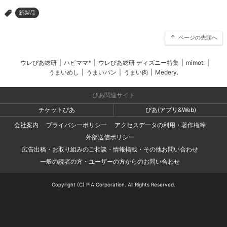
新製品
>
ページの先頭へ
ウレぴあ総研
|
ハピママ*
|
ウレぴあ総研 ディズニー特集
|
mimot.
|
うまいめし
|
うまいパン
|
うまい肉
|
Medery.
ぴあ関連サイト
チケットぴあ
ぴあ(アプリ&Web)
会社案内
プライバシーポリシー
アクセスデータの利用・著作権等
外部送信ポリシー
広告出稿・お取り組みのご相談・情報掲載・その他お問い合わせ
一般の読者の方・ユーザーの方からのお問い合わせ
Copyright (C) PIA Corporation. All Rights Reserved.