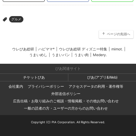
グルメ
>
ページの先頭へ
ウレぴあ総研
|
ハピママ*
|
ウレぴあ総研 ディズニー特集
|
mimot.
|
うまいめし
|
うまいパン
|
うまい肉
|
Medery.
ぴあ関連サイト
チケットぴあ
ぴあ(アプリ&Web)
会社案内
プライバシーポリシー
アクセスデータの利用・著作権等
外部送信ポリシー
広告出稿・お取り組みのご相談・情報掲載・その他お問い合わせ
一般の読者の方・ユーザーの方からのお問い合わせ
Copyright (C) PIA Corporation. All Rights Reserved.