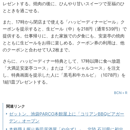
レゼントする。焼肉の後に、ひんやり甘いスイーツで至福のひ
とときを過ごせる。
また、17時から閉店まで使える「ハッピーディナービール」ク
ーポンを提示すると、生ビール（中）を218円（通常539円）で
提供する。仕事帰りに、また家族での夕食にも、安楽亭の焼肉
とともに生ビールをお得に楽しめる。クーポン券の利用は、他
のクーポンと合わせて1人2枚まで。
さらに、ハッピーディナー特典として、17時以降に食べ放題
「大満足安楽亭コース」または「スペシャルコース」を注文
し、特典画面を提示した人に「黒毛和牛カルビ」（1078円）を
1組1皿プレゼントする。
BCN＋R
関連リンク
ゼットン、池袋PARCO本館屋上に「コリアンBBQビアガー
デン」オープン
本格職人握り寿司居酒屋「や台ずし」、北陸 石川県に初出