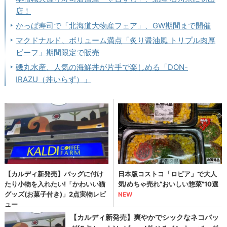
店！
かっぱ寿司で「北海道大物産フェア」、GW期間まで開催
マクドナルド、ボリューム満点「炙り醤油風 トリプル肉厚
ビーフ」期間限定で販売
磯丸水産、人気の海鮮丼が片手で楽しめる「DON-
IRAZU（丼いらず）」