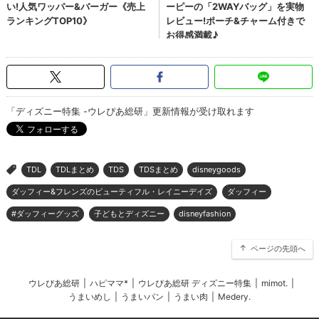
「ディズニー特集 -ウレぴあ総研」更新情報が受け取れます
TDL
TDLまとめ
TDS
TDSまとめ
disneygoods
>
ダッフィー&フレンズのビューティフル・レイニーデイズ
ダッフィー
#ダッフィーグッズ
子どもとディズニー
disneyfashion
ページの先頭へ
ウレぴあ総研
|
ハピママ*
|
ウレぴあ総研 ディズニー特集
|
mimot.
|
うまいめし
|
うまいパン
|
うまい肉
|
Medery.