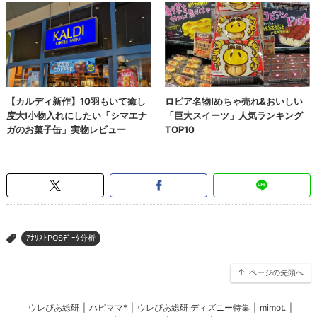
ｱﾅﾘｽﾄPOSﾃﾞｰﾀ分析
>
ページの先頭へ
ウレぴあ総研
|
ハピママ*
|
ウレぴあ総研 ディズニー特集
|
mimot.
|