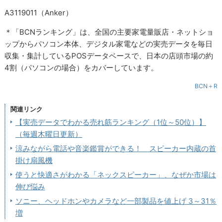
A3119011（Anker）
＊「BCNランキング」は、全国の主要家電量販店・ネットショ
ップからパソコン本体、デジタル家電などの実売データを毎日
収集・集計しているPOSデータベースで、日本の店頭市場の約
4割（パソコンの場合）をカバーしています。
BCN＋R
関連リンク
【実売データでわかる売れ筋ランキング（1位～50位）】
（毎週木曜日更新）
涼みながら電話や音楽鑑賞ができる！ スピーカー内蔵の首
掛け扇風機
使うと快適さがわかる「ネックスピーカー」、なぜか市場は
伸び悩み
ソニー、ヘッドホンやカメラなど一部製品を値上げ 3～31％
増