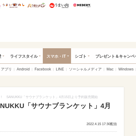
総研 ディズニー特集
mimot.
うまいめし
うまいパン
うまい肉
Medery.
ぴあ総研（うれぴあ）
愛
ライフスタイル
スマホ・IT
シゴト
プレゼント＆キャンペ
アプリ
Android
Facebook
LINE
ソーシャルメディア
Mac
Windows
！ SANUKKU「サウナブランケット」4月15日より予約販売開始
NUKKU「サウナブランケット」4月
2022.4.15 17:30配信