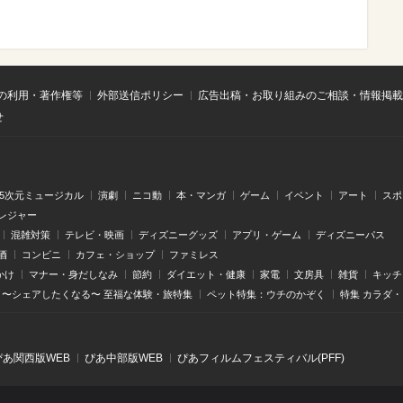
の利用・著作権等
外部送信ポリシー
広告出稿・お取り組みのご相談・情報掲載
せ
.5次元ミュージカル
演劇
ニコ動
本・マンガ
ゲーム
イベント
アート
スポ
レジャー
混雑対策
テレビ・映画
ディズニーグッズ
アプリ・ゲーム
ディズニーパス
酒
コンビニ
カフェ・ショップ
ファミレス
かけ
マナー・身だしなみ
節約
ダイエット・健康
家電
文房具
雑貨
キッチ
〜シェアしたくなる〜 至福な体験・旅特集
ペット特集：ウチのかぞく
特集 カラダ
ぴあ関⻄版WEB
ぴあ中部版WEB
ぴあフィルムフェスティバル(PFF)