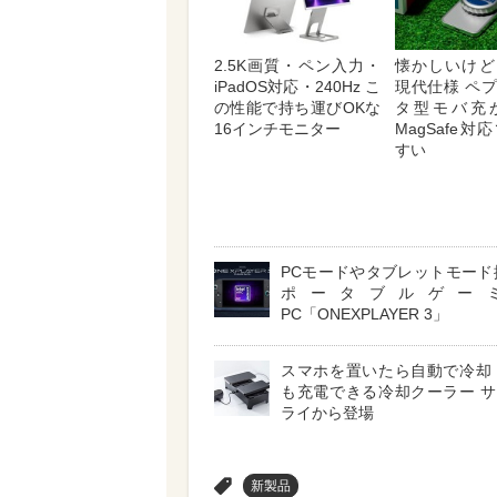
2.5K画質・ペン入力・
懐かしいけど
iPadOS対応・240Hz こ
現代仕様 ペ
の性能で持ち運びOKな
タ型モバ充
16インチモニター
MagSafe
すい
PCモードやタブレットモード
ポータブルゲー
PC「ONEXPLAYER 3」
スマホを置いたら自動で冷却
も充電できる冷却クーラー 
ライから登場
>
新製品