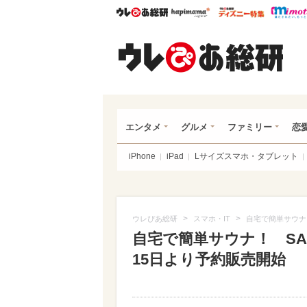
ウレぴあ総研
ハピママ*
ウレぴあ
ウレ
エンタメ
グルメ
ファミリー
恋
iPhone
iPad
Lサイズスマホ・タブレット
>
>
ウレぴあ総研
スマホ・IT
自宅で簡単サウナ
自宅で簡単サウナ！ SA
15日より予約販売開始