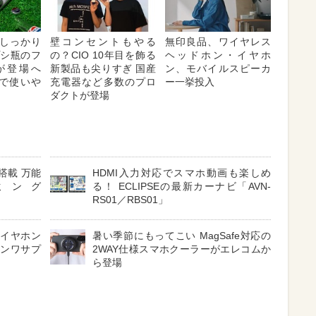
しっかり
壁コンセントもやる
無印良品、ワイヤレス
プシ瓶のフ
の？CIO 10年目を飾る
ヘッドホン・イヤホ
が登場へ
新製品も尖りすぎ 国産
ン、モバイルスピーカ
対応で使いや
充電器など多数のプロ
ー一挙投入
ダクトが登場
搭載 万能
HDMI入力対応でスマホ動画も楽しめ
ミング
る！ ECLIPSEの最新カーナビ「AVN-
RS01／RBS01」
 イヤホン
暑い季節にもってこい MagSafe対応の
サンワサプ
2WAY仕様スマホクーラーがエレコムか
ら登場