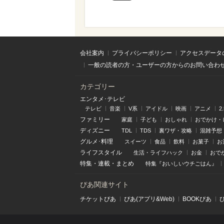
会社案内
プライバシーポリシー
アクセスデータ
一般の読者の方・ユーザーの方からのお問い合わ
カテゴリー
エンタメ･テレビ
テレビ
音楽
V系
アイドル
映画
アニメ
2
ファミリー
家庭
子ども
おしゃれ
おでかけ・
ディズニー
TDL
TDS
裏ワザ・攻略
混雑予想
グルメ･料理
スイーツ
食品
飲料
お菓子
お
ライフスタイル
生活・ライフハック
お金
おで
特集
・
連載
・
まとめ
特集『おいしいウチごはん』
ぴあ関連サイト
チケットぴあ
ぴあ(アプリ&Web)
BOOKぴあ