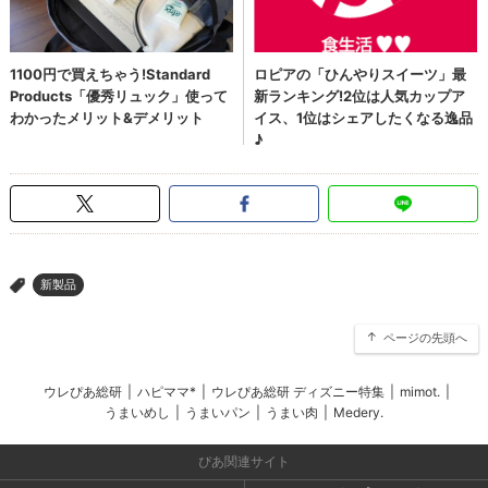
新製品
>
ページの先頭へ
ウレぴあ総研
|
ハピママ*
|
ウレぴあ総研 ディズニー特集
|
mimot.
|
うまいめし
|
うまいパン
|
うまい肉
|
Medery.
ぴあ関連サイト