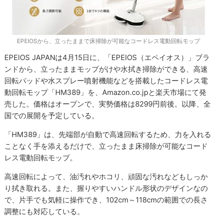
EPEIOSから、立ったままで床掃除が可能なコードレス電動回転モップ
EPEIOS JAPANは4月15日に、「EPEIOS（エペイオス）」ブラ
ンドから、立ったままモップがけや水拭き掃除ができる、高速
回転パッドや水スプレー噴射機能などを搭載したコードレス電
動回転モップ「HM389」を、Amazon.co.jpと楽天市場にて発
売した。価格はオープンで、実勢価格は8299円前後。以降、全
国での展開を予定している。
「HM389」は、先端部が自動で高速回転するため、力を入れる
ことなく手を添えるだけで、立ったまま床掃除が可能なコード
レス電動回転モップ。
高速回転によって、油汚れやホコリ、頑固な汚れなどもしっか
り拭き取れる。また、握りやすいハンドル形状のデザインなの
で、片手でも気軽に操作でき、102cm～118cmの範囲での長さ
調整にも対応している。