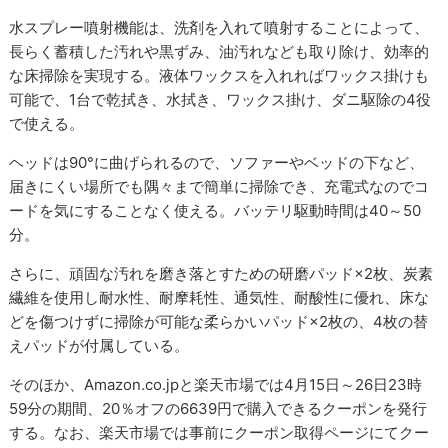
水スプレー噴射機能は、洗剤を入れて噴射することによって、
長らく蓄積した汚れや黒ずみ、油汚れなども取り除け、効率的
な床掃除を実現する。液体ワックスを入れればワックス掛けも
可能で、1台で乾拭き、水拭き、ワックス掛け、ダニ駆除の4役
で使える。
ヘッドは90°に曲げられるので、ソファーやベッドの下など、
届きにくい場所でも隅々まで簡単に掃除でき、充電式なのでコ
ードを気にすることなく使える。バッテリ駆動時間は40～50
分。
さらに、頑固な汚れを磨き落とすための研磨パッド×2枚、炭素
繊維を使用し耐水性、耐摩耗性、通気性、耐酸性に優れ、床な
どを傷つけずに掃除が可能な柔らかいパッド×2枚の、4枚の替
えパッドが付属している。
そのほか、Amazon.co.jpと楽天市場では4月15日～26日23時
59分の期間、20％オフの6639円で購入できるクーポンを発行
する。なお、楽天市場では事前にクーポン取得ページにてクー