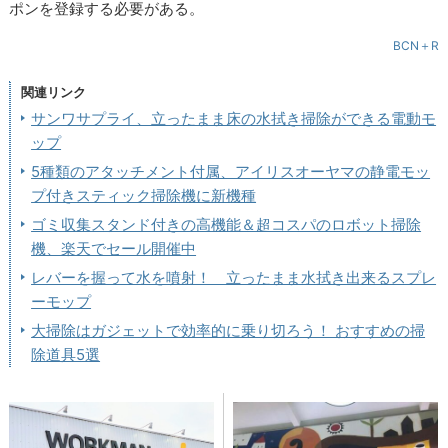
ポンを登録する必要がある。
BCN＋R
関連リンク
サンワサプライ、立ったまま床の水拭き掃除ができる電動モ
ップ
5種類のアタッチメント付属、アイリスオーヤマの静電モッ
プ付きスティック掃除機に新機種
ゴミ収集スタンド付きの高機能＆超コスパのロボット掃除
機、楽天でセール開催中
レバーを握って水を噴射！ 立ったまま水拭き出来るスプレ
ーモップ
大掃除はガジェットで効率的に乗り切ろう！ おすすめの掃
除道具5選