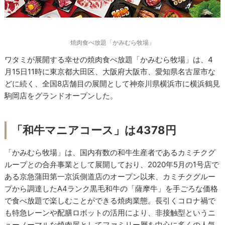
焼肉食べ放題「かみむら牧場」
ワタミが展開する幸せの焼肉食べ放題「かみむら牧場」は、4
月15日11時に東京都大田区、大阪府大阪市、愛知県名古屋市な
どに続く、全国8店舗目の展開として神奈川県横浜市に横浜鶴見
駒岡店をグランドオープンした。
「和牛マニアコース」は4378円
「かみむら牧場」は、国内有数の和牛生産者であるカミチクグ
ループとの合弁事業として展開しており、2020年5月の1号店で
ある京急蒲田第一京浜側道店のオープン以来、カミチクグルー
プから調達したA4ランク黒毛和牛の「薩摩牛」を手ごろな価格
で食べ放題で楽しむことができる焼肉業態。長引くコロナ禍で
も特急レーンや配膳ロボットの活用により、非接触型というニ
ューノーマルな焼肉屋としてファミリー層を中心に多くの人気