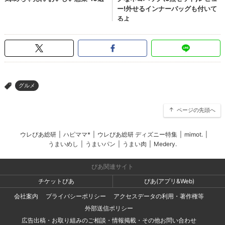
グルメ
>
ページの先頭へ
ウレぴあ総研
|
ハピママ*
|
ウレぴあ総研 ディズニー特集
|
mimot.
|
うまいめし
|
うまいパン
|
うまい肉
|
Medery.
ぴあ関連サイト
チケットぴあ
ぴあ(アプリ&Web)
会社案内
プライバシーポリシー
アクセスデータの利用・著作権等
外部送信ポリシー
広告出稿・お取り組みのご相談・情報掲載・その他お問い合わせ