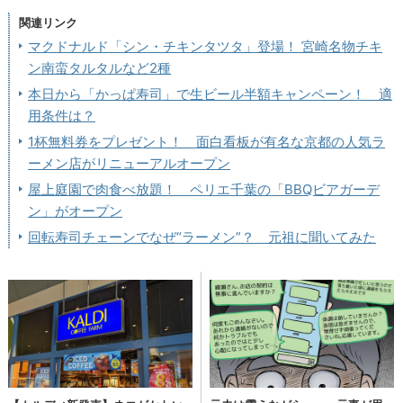
関連リンク
マクドナルド「シン・チキンタツタ」登場！ 宮崎名物チキ
ン南蛮タルタルなど2種
本日から「かっぱ寿司」で生ビール半額キャンペーン！ 適
用条件は？
1杯無料券をプレゼント！ 面白看板が有名な京都の人気ラ
ーメン店がリニューアルオープン
屋上庭園で肉食べ放題！ ペリエ千葉の「BBQビアガーデ
ン」がオープン
回転寿司チェーンでなぜ“ラーメン”？ 元祖に聞いてみた