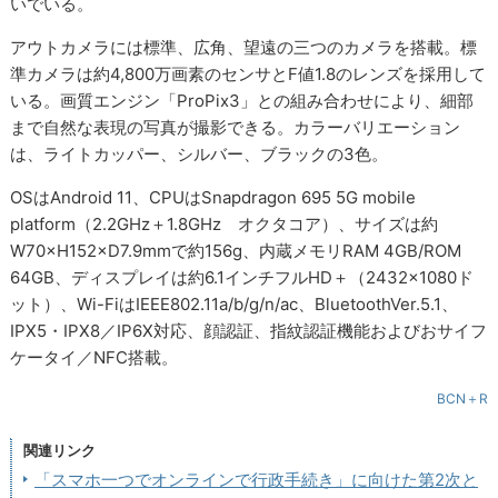
いでいる。
アウトカメラには標準、広角、望遠の三つのカメラを搭載。標
準カメラは約4,800万画素のセンサとF値1.8のレンズを採用して
いる。画質エンジン「ProPix3」との組み合わせにより、細部
まで自然な表現の写真が撮影できる。カラーバリエーション
は、ライトカッパー、シルバー、ブラックの3色。
OSはAndroid 11、CPUはSnapdragon 695 5G mobile
platform（2.2GHz＋1.8GHz オクタコア）、サイズは約
W70×H152×D7.9mmで約156g、内蔵メモリRAM 4GB/ROM
64GB、ディスプレイは約6.1インチフルHD＋（2432×1080ド
ット）、Wi-FiはIEEE802.11a/b/g/n/ac、BluetoothVer.5.1、
IPX5・IPX8／IP6X対応、顔認証、指紋認証機能およびおサイフ
ケータイ／NFC搭載。
BCN＋R
関連リンク
「スマホ一つでオンラインで行政手続き」に向けた第2次と