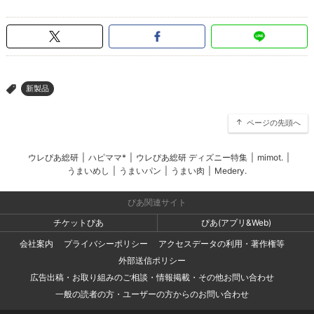
新製品
>
ページの先頭へ
ウレぴあ総研
|
ハピママ*
|
ウレぴあ総研 ディズニー特集
|
mimot.
|
うまいめし
|
うまいパン
|
うまい肉
|
Medery.
ぴあ関連サイト
チケットぴあ
ぴあ(アプリ&Web)
会社案内
プライバシーポリシー
アクセスデータの利用・著作権等
外部送信ポリシー
広告出稿・お取り組みのご相談・情報掲載・その他お問い合わせ
一般の読者の方・ユーザーの方からのお問い合わせ