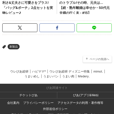
新製品
>
ページの先頭へ
ウレぴあ総研
|
ハピママ*
|
ウレぴあ総研 ディズニー特集
|
mimot.
|
うまいめし
|
うまいパン
|
うまい肉
|
Medery.
ぴあ関連サイト
チケットぴあ
ぴあ(アプリ&Web)
会社案内
プライバシーポリシー
アクセスデータの利用・著作権等
外部送信ポリシー