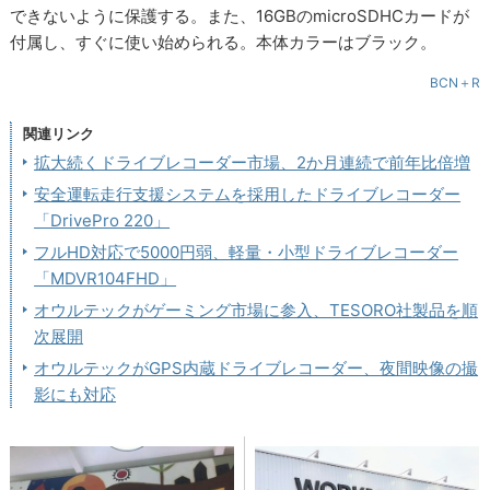
できないように保護する。また、16GBのmicroSDHCカードが
付属し、すぐに使い始められる。本体カラーはブラック。
BCN＋R
関連リンク
拡大続くドライブレコーダー市場、2か月連続で前年比倍増
安全運転走行支援システムを採用したドライブレコーダー
「DrivePro 220」
フルHD対応で5000円弱、軽量・小型ドライブレコーダー
「MDVR104FHD」
オウルテックがゲーミング市場に参入、TESORO社製品を順
次展開
オウルテックがGPS内蔵ドライブレコーダー、夜間映像の撮
影にも対応