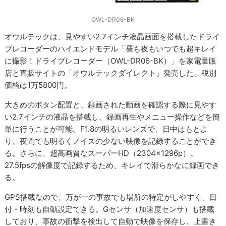
OWL-DR06-BK
オウルテックは、見やすい2.7インチ液晶画面を搭載したドライ
ブレコーダーのハイエンドモデル「昼も夜もいつでも超キレイ
に撮影！ドライブレコーダー（OWL-DR06-BK）」を家電量販
店と直販サイトの「オウルテックダイレクト」発売した。税別
価格は1万5800円。
大きめのボタン配置と、録画された動画を確認する際に見やす
い2.7インチの液晶を搭載し、録画再生やメニュー操作などを簡
単に行うことが可能。F1.8の明るいレンズで、日中はもとよ
り、夜間でも明るくノイズの少ない映像を記録することができ
る。さらに、超高画質なスーパーHD（2304×1296p）、
27.5fpsの解像度で記録するため、キレイで滑らかなに録画でき
る。
GPS搭載なので、万が一の事故でも場所の特定がしやすく、日
付・時刻も自動設定できる。Gセンサ（加速度センサ）も搭載
しており、事故の衝撃を検出して自動で映像を保存し、上書き