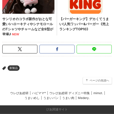
新製品
>
ページの先頭へ
ウレぴあ総研
|
ハピママ*
|
ウレぴあ総研 ディズニー特集
|
mimot.
|
うまいめし
|
うまいパン
|
うまい肉
|
Medery.
ぴあ関連サイト