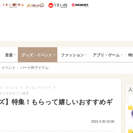
総研 ディズニー特集
mimot.
うまいめし
うまいパン
うまい肉
Medery.
ズニー特集 -ウレぴあ総研
音楽
グッズ・イベント
ファッション
アプリ・ゲーム
特
イベント
パーク外アイテム
>
>
ズ・イベント
ディズニーストア
人
おすすめギフト厳選
ズ】特集！もらって嬉しいおすすめギ
1
2022.4.30 10:00
2