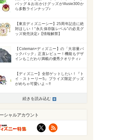
バッグ＆お出かけグッズがillusie300か
ら多数ラインナップ♪
【東京ディズニーシー】25周年記念に絶
対ほしい！“永久保存版レベル”の必見グ
ッズ発売決定♪【情報解禁】
【Coleman×ディズニー】の「大容量バ
ックパック」正直レビュー！機能もデザ
インもこだわり満載の優秀クオリティ♪
【ディズニー】全部ゲットしたい！『ト
イ・ストーリー5』プライズ限定グッズ
がめちゃ可愛いよ～!!
続きを読み込む
ーシャルアカウント
X
RSS