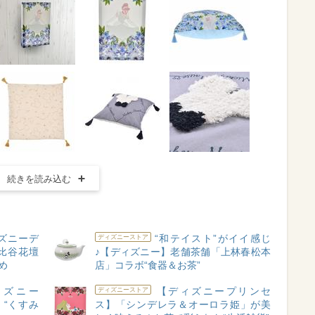
続きを読み込む
ズニーデ
“和テイスト”がイイ感じ
ディズニーストア
日比谷花壇
♪【ディズニー】老舗茶舗「上林春松本
め
店」コラボ“食器＆お茶”
ィズニー
【ディズニープリンセ
ディズニーストア
」 “くすみ
ス】「シンデレラ＆オーロラ姫」が美