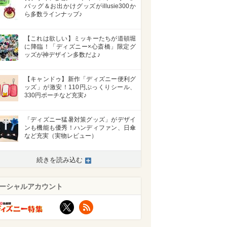
バッグ＆お出かけグッズがillusie300か
ら多数ラインナップ♪
【これは欲しい】ミッキーたちが道頓堀
に降臨！「ディズニー×心斎橋」限定グ
ッズが神デザイン多数だよ♪
【キャンドゥ】新作「ディズニー便利グ
ッズ」が激安！110円ぷっくりシール、
330円ポーチなど充実♪
「ディズニー猛暑対策グッズ」がデザイ
ンも機能も優秀！ハンディファン、日傘
など充実（実物レビュー）
続きを読み込む
ーシャルアカウント
X
RSS