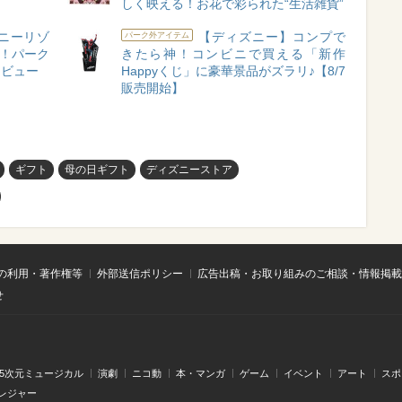
しく映える！お花で彩られた“生活雑貨”
ニーリゾ
【ディズニー】コンプで
パーク外アイテム
量！パーク
きたら神！コンビニで買える「新作
レビュー
Happyくじ」に豪華景品がズラリ♪【8/7
販売開始】
ギフト
母の日ギフト
ディズニーストア
の利用・著作権等
外部送信ポリシー
広告出稿・お取り組みのご相談・情報掲載
せ
.5次元ミュージカル
演劇
ニコ動
本・マンガ
ゲーム
イベント
アート
スポ
レジャー