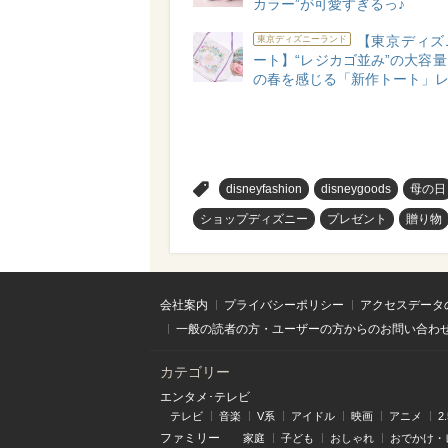
カラー”が可愛すぎるっ♪
【東京ディズ
東京ディズニーランド
ート】“レジカゴ並み”の大容
の春を感じる「新作トート」
>
disneyfashion
disneygoods
母の日
ショップディズニー
プレゼント
贈り物
会社案内
プライバシーポリシー
アクセスデータ
一般の読者の方・ユーザーの方からのお問い合わ
カテゴリー
エンタメ･テレビ
テレビ
音楽
V系
アイドル
映画
アニメ
2
ファミリー
家庭
子ども
おしゃれ
おでかけ・