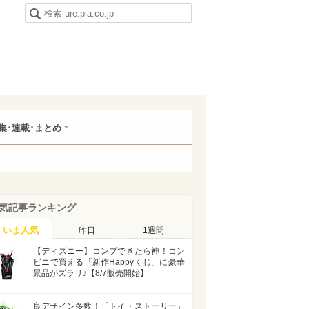
集･連載･まとめ
気記事ランキング
いま人気
昨日
1週間
【ディズニー】コンプできたら神！コン
ビニで買える「新作Happyくじ」に豪華
景品がズラリ♪【8/7販売開始】
良デザイン多数！「トイ・ストーリー」