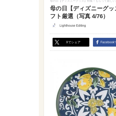
母の日【ディズニーグッズ】特集！もらって嬉しい
母の日【ディズニーグッ
フト厳選（写真 4/76）
Lighthouse Editing
Xでシェア
Faceboo