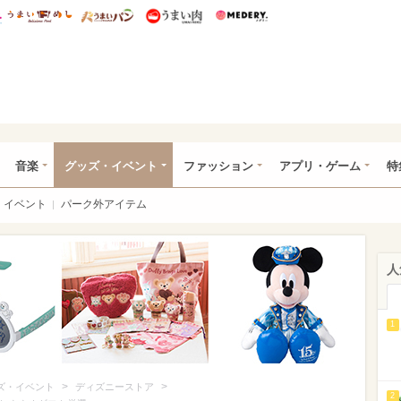
総研 ディズニー特集
mimot.
うまいめし
うまいパン
うまい肉
Medery.
ズニー特集 -ウレぴあ総研
音楽
グッズ・イベント
ファッション
アプリ・ゲーム
特
イベント
パーク外アイテム
人
1
>
>
ズ・イベント
ディズニーストア
2