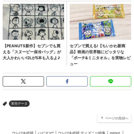
実売データ
>
ページの先頭へ
ウレぴあ総研
|
ハピママ*
|
ウレぴあ総研 ディズニー特集
|
mimot.
|