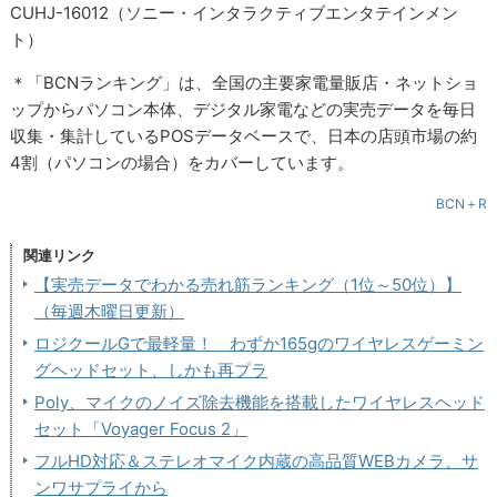
CUHJ-16012（ソニー・インタラクティブエンタテインメン
ト）
＊「BCNランキング」は、全国の主要家電量販店・ネットショ
ップからパソコン本体、デジタル家電などの実売データを毎日
収集・集計しているPOSデータベースで、日本の店頭市場の約
4割（パソコンの場合）をカバーしています。
BCN＋R
関連リンク
【実売データでわかる売れ筋ランキング（1位～50位）】
（毎週木曜日更新）
ロジクールGで最軽量！ わずか165gのワイヤレスゲーミン
グヘッドセット、しかも再プラ
Poly、マイクのノイズ除去機能を搭載したワイヤレスヘッド
セット「Voyager Focus 2」
フルHD対応＆ステレオマイク内蔵の高品質WEBカメラ、サ
ンワサプライから