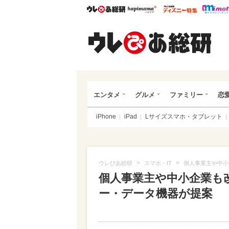
ウレぴあ総研
ハピママ*
ウレぴあ
ウレ
エンタメ
グルメ
ファミリー
恋
iPhone
iPad
Lサイズスマホ・タブレット
>
>
ウレぴあ総研
スマホ・IT
個人事業主や中小
個人事業主や中小企業も
ー・データ機器が提案