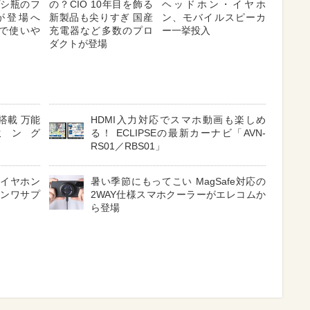
プシ瓶のフ
の？CIO 10年目を飾る
ヘッドホン・イヤホ
が登場へ
新製品も尖りすぎ 国産
ン、モバイルスピーカ
対応で使いや
充電器など多数のプロ
ー一挙投入
ダクトが登場
搭載 万能
HDMI入力対応でスマホ動画も楽しめ
ミング
る！ ECLIPSEの最新カーナビ「AVN-
RS01／RBS01」
 イヤホン
暑い季節にもってこい MagSafe対応の
サンワサプ
2WAY仕様スマホクーラーがエレコムか
ら登場