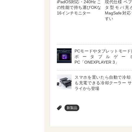
iPadOS対応・240Hz こ
現代仕様 ペ
の性能で持ち運びOKな
タ型モバ充
16インチモニター
MagSafe
すい
PCモードやタブレットモード
ポータブルゲー
PC「ONEXPLAYER 3」
スマホを置いたら自動で冷却
も充電できる冷却クーラー 
ライから登場
>
新製品