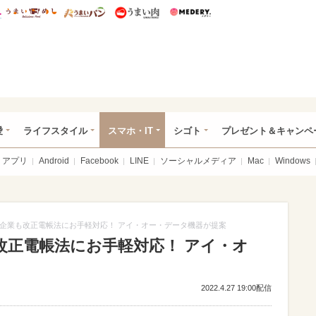
総研 ディズニー特集
mimot.
うまいめし
うまいパン
うまい肉
Medery.
ぴあ総研（うれぴあ）
愛
ライフスタイル
スマホ・IT
シゴト
プレゼント＆キャンペ
アプリ
Android
Facebook
LINE
ソーシャルメディア
Mac
Windows
企業も改正電帳法にお手軽対応！ アイ・オー・データ機器が提案
改正電帳法にお手軽対応！ アイ・オ
2022.4.27 19:00配信