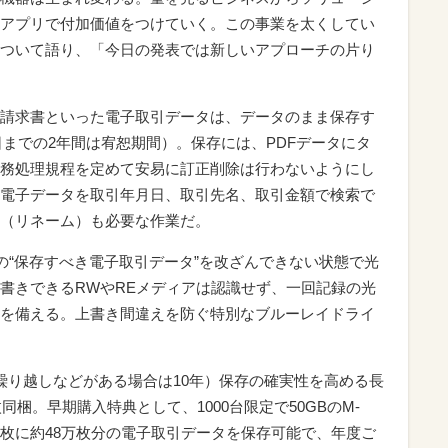
アプリで付加価値をつけていく。この事業を太くしてい
ついて語り、「今日の発表では新しいアプローチの片り
請求書といった電子取引データは、データのまま保存す
1日までの2年間は宥恕期間）。保存には、PDFデータにタ
務処理規程を定めて安易に訂正削除は行わないようにし
電子データを取引年月日、取引先名、取引金額で検索で
更（リネーム）も必要な作業だ。
、この“保存すべき電子取引データ”を改ざんできない状態で光
書きできるRWやREメディアは認識せず、一回記録の光
を備える。上書き間違えを防ぐ特別なブルーレイドライ
繰り越しなどがある場合は10年）保存の確実性を高める長
枚同梱。早期購入特典として、1000台限定で50GBのM-
B。1枚に約48万枚分の電子取引データを保存可能で、年度ご