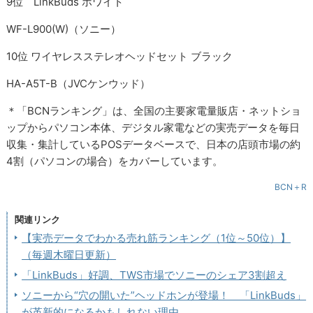
9位 LinkBuds ホワイト
WF-L900(W)（ソニー）
10位 ワイヤレスステレオヘッドセット ブラック
HA-A5T-B（JVCケンウッド）
＊「BCNランキング」は、全国の主要家電量販店・ネットショ
ップからパソコン本体、デジタル家電などの実売データを毎日
収集・集計しているPOSデータベースで、日本の店頭市場の約
4割（パソコンの場合）をカバーしています。
BCN＋R
関連リンク
【実売データでわかる売れ筋ランキング（1位～50位）】
（毎週木曜日更新）
「LinkBuds」好調、TWS市場でソニーのシェア3割超え
ソニーから“穴の開いた”ヘッドホンが登場！ 「LinkBuds」
が革新的になるかもしれない理由