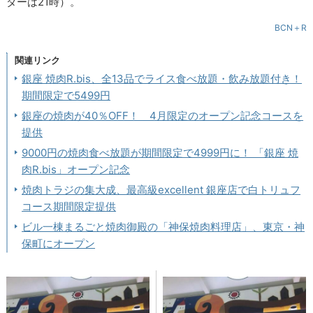
ダーは21時）。
BCN＋R
関連リンク
銀座 焼肉R.bis、全13品でライス食べ放題・飲み放題付き！
期間限定で5499円
銀座の焼肉が40％OFF！ 4月限定のオープン記念コースを
提供
9000円の焼肉食べ放題が期間限定で4999円に！ 「銀座 焼
肉R.bis」オープン記念
焼肉トラジの集大成、最高級excellent 銀座店で白トリュフ
コース期間限定提供
ビル一棟まるごと焼肉御殿の「神保焼肉料理店」、東京・神
保町にオープン