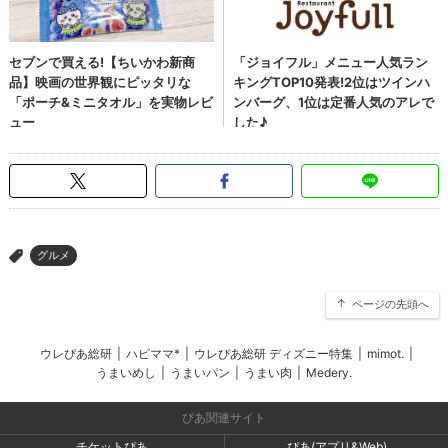
グルメ
>
ページの先頭へ
ウレぴあ総研
|
ハピママ*
|
ウレぴあ総研 ディズニー特集
|
mimot.
|
うまいめし
|
うまいパン
|
うまい肉
|
Medery.
ぴあ関連サイト
チケットぴあ
ぴあ(アプリ&Web)