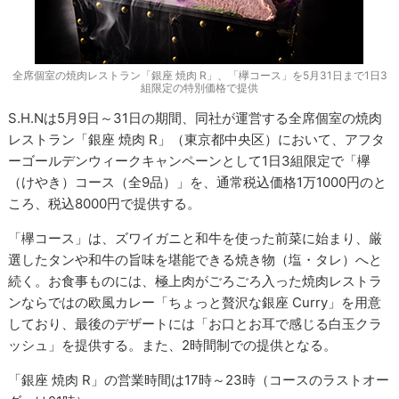
全席個室の焼肉レストラン「銀座 焼肉 R」、「欅コース」を5月31日まで1日3
組限定の特別価格で提供
S.H.Nは5月9日～31日の期間、同社が運営する全席個室の焼肉
レストラン「銀座 焼肉 R」（東京都中央区）において、アフタ
ーゴールデンウィークキャンペーンとして1日3組限定で「欅
（けやき）コース（全9品）」を、通常税込価格1万1000円のと
ころ、税込8000円で提供する。
「欅コース」は、ズワイガニと和牛を使った前菜に始まり、厳
選したタンや和牛の旨味を堪能できる焼き物（塩・タレ）へと
続く。お食事ものには、極上肉がごろごろ入った焼肉レストラ
ンならではの欧風カレー「ちょっと贅沢な銀座 Curry」を用意
しており、最後のデザートには「お口とお耳で感じる白玉クラ
ッシュ」を提供する。また、2時間制での提供となる。
「銀座 焼肉 R」の営業時間は17時～23時（コースのラストオー