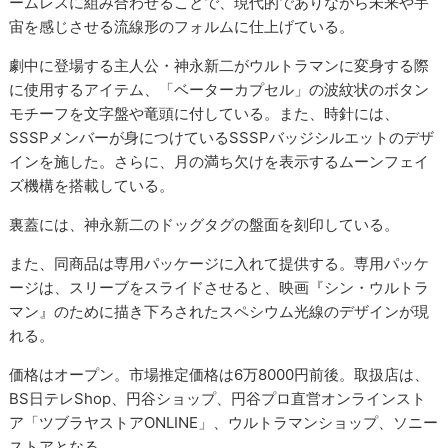
ームレスに組み合わせることで、現代的でありながら未来や宇
宙を感じさせる流線形のフォルムに仕上げている。
劇中に登場する主人公・神永新二がウルトラマンに変身する際
に使用するアイテム、「ベーターカプセル」の波紋状のボタン
モチーフを文字盤や竜頭に付している。また、時針には、
SSSPメンバーが身につけているSSSPバッジシルエットのデザ
インを施した。さらに、月の満ち欠けを表示するムーンフェイ
ズ機構を搭載している。
裏蓋には、神永新二のドッグタグの盤面を刻印している。
また、同商品は専用パッケージに入れて提供する。専用パッケ
ージは、スリーブをスライドさせると、映画『シン・ウルトラ
マン』のために描き下ろされたスペシウム光線のデザインが現
れる。
価格はオープン。市場推定価格は6万8000円前後。取扱店は、
BS日テレShop、円谷ショップ、円谷プロ直営オンラインスト
ア「ツブラヤストアONLINE」、ウルトラマンショップ、ソニー
ストアとなる。