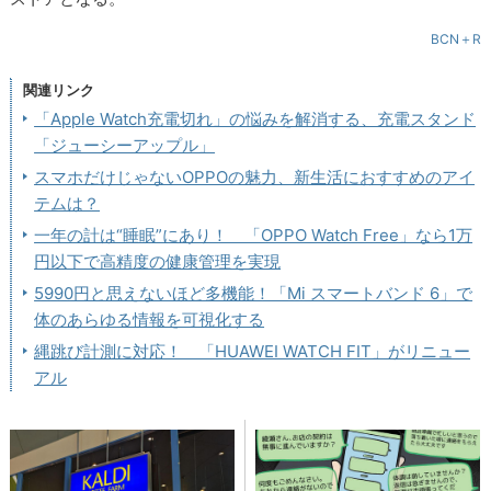
BCN＋R
関連リンク
「Apple Watch充電切れ」の悩みを解消する、充電スタンド
「ジューシーアップル」
スマホだけじゃないOPPOの魅力、新生活におすすめのアイ
テムは？
一年の計は“睡眠”にあり！ 「OPPO Watch Free」なら1万
円以下で高精度の健康管理を実現
5990円と思えないほど多機能！「Mi スマートバンド 6」で
体のあらゆる情報を可視化する
縄跳び計測に対応！ 「HUAWEI WATCH FIT」がリニュー
アル