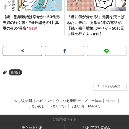
新製品
>
ページの先頭へ
ウレぴあ総研
|
ハピママ*
|
ウレぴあ総研 ディズニー特集
|
mimot.
|
うまいめし
|
うまいパン
|
うまい肉
|
Medery.
ぴあ関連サイト
チケットぴあ
ぴあ(アプリ&Web)