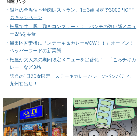
関連リンク
銀座の全席個室焼肉レストラン、1日3組限定で3000円OFF
のキャンペーン
松屋で牛、豚、鶏をコンプリート！ パンチの強い新メニュ
ー2品を実食
墨田区吾妻橋に「ステーキ＆カレーWOW！！」オープン！
ペッパーフードの新業態
松屋が大人気の期間限定メニューを定番化！ 「ごろチキカ
レー」など3品
話題の1日20食限定「ステーキカレーパン」のパンパティ、
九州初出店！