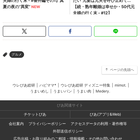
グルメ
>
ページの先頭へ
ウレぴあ総研
|
ハピママ*
|
ウレぴあ総研 ディズニー特集
|
mimot.
|
うまいめし
|
うまいパン
|
うまい肉
|
Medery.
ぴあ関連サイト
チケットぴあ
ぴあ(アプリ&Web)
会社案内
プライバシーポリシー
アクセスデータの利用・著作権等
外部送信ポリシー
広告出稿・お取り組みのご相談・情報掲載・その他お問い合わせ