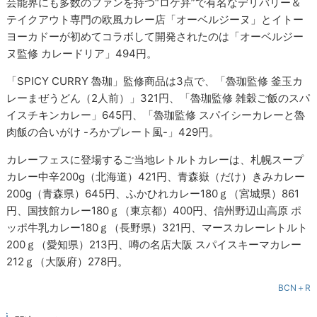
芸能界にも多数のファンを持つ“ロケ弁”で有名なデリバリー＆
テイクアウト専門の欧風カレー店「オーベルジーヌ」とイトー
ヨーカドーが初めてコラボして開発されたのは「オーベルジー
ヌ監修 カレードリア」494円。
「SPICY CURRY 魯珈」監修商品は3点で、「魯珈監修 釜玉カ
レーまぜうどん（2人前）」321円、「魯珈監修 雑穀ご飯のスパ
イスチキンカレー」645円、「魯珈監修 スパイシーカレーと魯
肉飯の合いがけ -ろかプレート風-」429円。
カレーフェスに登場するご当地レトルトカレーは、札幌スープ
カレー中辛200g（北海道）421円、青森嶽（だけ）きみカレー
200g（青森県）645円、ふかひれカレー180ｇ（宮城県）861
円、国技館カレー180ｇ（東京都）400円、信州野辺山高原 ポ
ッポ牛乳カレー180ｇ（長野県）321円、マースカレーレトルト
200ｇ（愛知県）213円、噂の名店大阪 スパイスキーマカレー
212ｇ（大阪府）278円。
BCN＋R