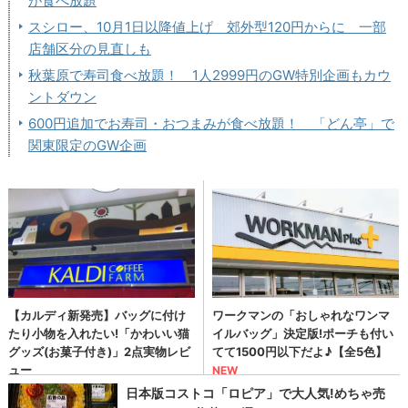
が食べ放題
スシロー、10月1日以降値上げ 郊外型120円からに 一部
店舗区分の見直しも
秋葉原で寿司食べ放題！ 1人2999円のGW特別企画もカウ
ントダウン
600円追加でお寿司・おつまみが食べ放題！ 「どん亭」で
関東限定のGW企画