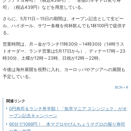
クツナマヨ寿司」（税込439円）、「背徳のネギトロ炙り寿
司」（税込439円）などを用意している。
さらに、5月11日～15日の期間は、オープン記念として生ビー
ル、ハイボール、サワー各種を何杯飲んでも1杯100円で提供す
る。
営業時間は、月～金がランチ11時30分～14時30分（14時ラス
トオーダー、ランチ営業は5月17日から）、ディナー17時～23
時30分、土曜が12時～23時、日祝が12時～22時。
今後は海外展開を視野に入れ、ヨーロッパやアジアへの展開も
予定している。
BCN＋R
関連リンク
0円寿司＆ランチ丼半額！「魚学マニア スシンジュク」がオ
ープン記念キャンペーン
90分で1099円！ 本マグロやびんちょうマグロの握り寿司