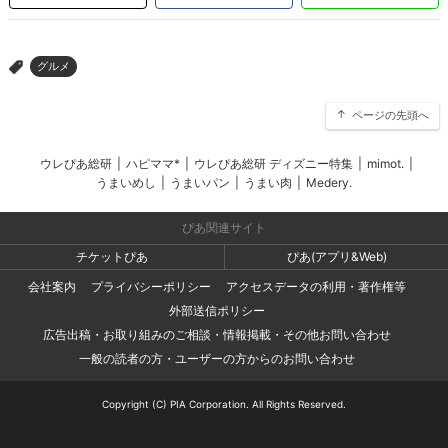
グルメ
>
ページの先頭へ
ウレぴあ総研
|
ハピママ*
|
ウレぴあ総研 ディズニー特集
|
mimot.
|
うまいめし
|
うまいパン
|
うまい肉
|
Medery.
ぴあ関連サイト
チケットぴあ
ぴあ(アプリ&Web)
会社案内
プライバシーポリシー
アクセスデータの利用・著作権等
外部送信ポリシー
広告出稿・お取り組みのご相談・情報掲載・その他お問い合わせ
一般の読者の方・ユーザーの方からのお問い合わせ
Copyright (C) PIA Corporation. All Rights Reserved.