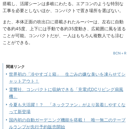
搭載し、活躍シーンは多岐にわたる。エアコンのような特別な
工事を必要としないほか、コンパクトで置き場所を選ばない。
また、本体正面の吹出口に搭載されたルーバーは、左右に自動
で各約45度、上下には手動で各約35度動き、広範囲に風を送る
ことが可能。コンパクトだが、一人はもちろん複数人でも涼む
ことができる。
BCN＋R
関連リンク
世界初の「冷やすゴミ箱」 生ごみの嫌な臭いを凍らせてシ
ャットアウト！
電響社、コンパクトに収納できる「充電式DCリビング扇風
機」
今夏も大活躍！？ 「ネックファン」がより装着しやすくな
って新登場
国内初の自動ガーデニング機能を搭載！ 唯一無二のテーブ
ルランプが先行予約販売開始