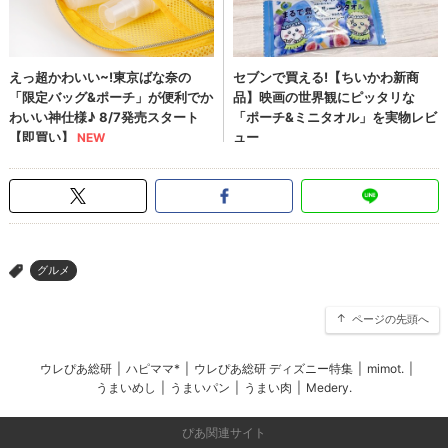
グルメ
>
ページの先頭へ
ウレぴあ総研
|
ハピママ*
|
ウレぴあ総研 ディズニー特集
|
mimot.
|
うまいめし
|
うまいパン
|
うまい肉
|
Medery.
ぴあ関連サイト