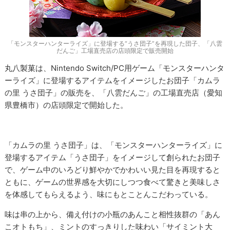
「モンスターハンターライズ」に登場する“うさ団子”を再現した団子、「八雲
だんご」工場直売店の店頭限定で販売開始
丸八製菓は、Nintendo Switch/PC用ゲーム「モンスターハンタ
ーライズ」に登場するアイテムをイメージしたお団子「カムラ
の里 うさ団子」の販売を、「八雲だんご」の工場直売店（愛知
県豊橋市）の店頭限定で開始した。
「カムラの里 うさ団子」は、「モンスターハンターライズ」に
登場するアイテム「うさ団子」をイメージして創られたお団子
で、ゲーム中のいろどり鮮やかでかわいい見た目を再現すると
ともに、ゲームの世界感を大切にしつつ食べて驚きと美味しさ
を体感してもらえるよう、味にもとことんこだわっている。
味は串の上から、備え付けの小瓶のあんこと相性抜群の「あん
こオトもち」、ミントのすっきりした味わい「サイミント大