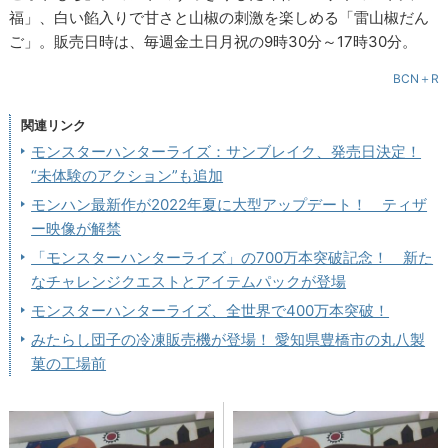
福」、白い餡入りで甘さと山椒の刺激を楽しめる「雷山椒だん
ご」。販売日時は、毎週金土日月祝の9時30分～17時30分。
BCN＋R
関連リンク
モンスターハンターライズ：サンブレイク、発売日決定！
“未体験のアクション”も追加
モンハン最新作が2022年夏に大型アップデート！ ティザ
ー映像が解禁
「モンスターハンターライズ」の700万本突破記念！ 新た
なチャレンジクエストとアイテムパックが登場
モンスターハンターライズ、全世界で400万本突破！
みたらし団子の冷凍販売機が登場！ 愛知県豊橋市の丸八製
菓の工場前