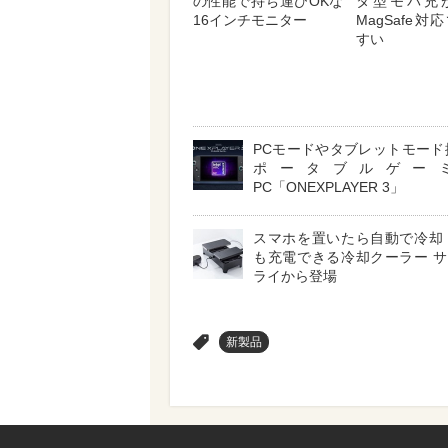
の性能で持ち運びOKな
タ型モバ充
16インチモニター
MagSafe
すい
PCモードやタブレットモード
ポータブルゲー
PC「ONEXPLAYER 3」
スマホを置いたら自動で冷却
も充電できる冷却クーラー 
ライから登場
>
新製品