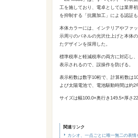
工を施しており、電卓としては業界初
を抑制する「抗菌加工」による認証も
本体カラーには、インテリアやファッ
示周りのパネルの光沢仕上げと本体の
たデザインを採用した。
標準税率と軽減税率の両方に対応し、
表示されるので、誤操作を防げる。
表示桁数は数字10桁で、計算桁数は10
よび太陽電池で、電池駆動時間は約2
サイズは幅100.0×奥行き149.5×厚さ2
関連リンク
カシオ、一点ごとに唯一無二の表情