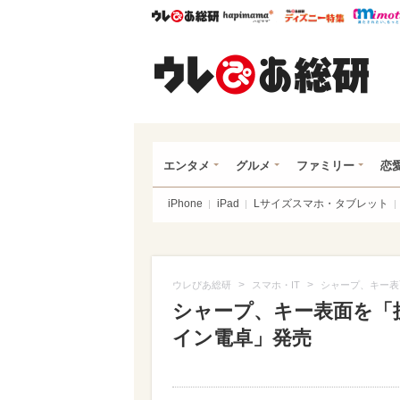
ウレぴあ総研
ハピママ*
ウレぴあ
ウレ
エンタメ
グルメ
ファミリー
恋
iPhone
iPad
Lサイズスマホ・タブレット
>
>
ウレぴあ総研
スマホ・IT
シャープ、キー表
シャープ、キー表面を「
イン電卓」発売