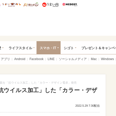
総研 ディズニー特集
mimot.
うまいめし
うまいパン
うまい肉
Medery.
ぴあ総研（うれぴあ）
愛
ライフスタイル
スマホ・IT
シゴト
プレゼント＆キャンペ
アプリ
Android
Facebook
LINE
ソーシャルメディア
Mac
Windows
面を「抗ウイルス加工」した「カラー・デザイン電卓」発売
抗ウイルス加工」した「カラー・デザ
2022.5.29 7:30配信