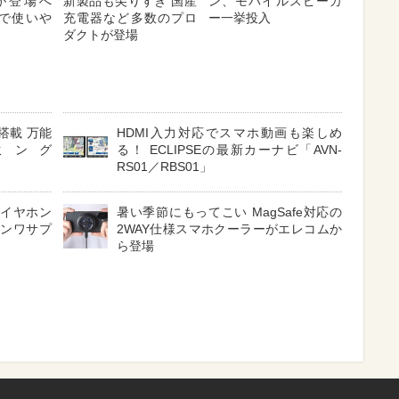
が登場へ
新製品も尖りすぎ 国産
ン、モバイルスピーカ
対応で使いや
充電器など多数のプロ
ー一挙投入
ダクトが登場
搭載 万能
HDMI入力対応でスマホ動画も楽しめ
ミング
る！ ECLIPSEの最新カーナビ「AVN-
RS01／RBS01」
 イヤホン
暑い季節にもってこい MagSafe対応の
サンワサプ
2WAY仕様スマホクーラーがエレコムか
ら登場