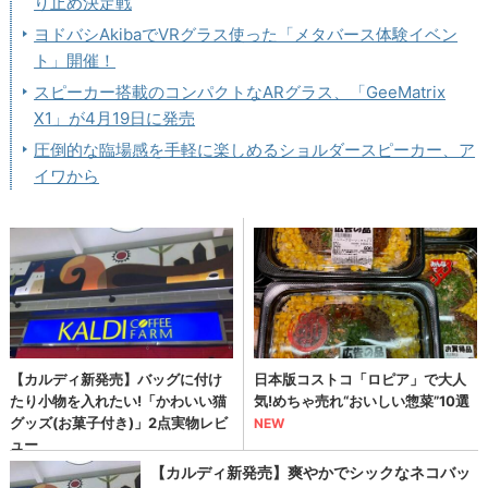
り止め決定戦
ヨドバシAkibaでVRグラス使った「メタバース体験イベン
ト」開催！
スピーカー搭載のコンパクトなARグラス、「GeeMatrix
X1」が4月19日に発売
圧倒的な臨場感を手軽に楽しめるショルダースピーカー、ア
イワから