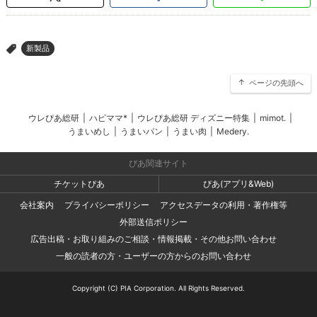
新製品
>
ページの先頭へ
ウレぴあ総研
|
ハピママ*
|
ウレぴあ総研 ディズニー特集
|
mimot.
|
うまいめし
|
うまいパン
|
うまい肉
|
Medery.
ぴあ関連サイト
チケットぴあ
ぴあ(アプリ&Web)
会社案内
プライバシーポリシー
アクセスデータの利用・著作権等
外部送信ポリシー
広告出稿・お取り組みのご相談・情報掲載・その他お問い合わせ
一般の読者の方・ユーザーの方からのお問い合わせ
Copyright (C) PIA Corporation. All Rights Reserved.