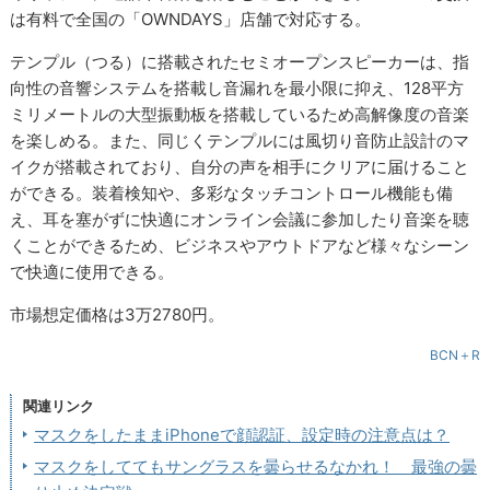
は有料で全国の「OWNDAYS」店舗で対応する。
テンプル（つる）に搭載されたセミオープンスピーカーは、指
向性の音響システムを搭載し音漏れを最小限に抑え、128平方
ミリメートルの大型振動板を搭載しているため高解像度の音楽
を楽しめる。また、同じくテンプルには風切り音防止設計のマ
イクが搭載されており、自分の声を相手にクリアに届けること
ができる。装着検知や、多彩なタッチコントロール機能も備
え、耳を塞がずに快適にオンライン会議に参加したり音楽を聴
くことができるため、ビジネスやアウトドアなど様々なシーン
で快適に使用できる。
市場想定価格は3万2780円。
BCN＋R
関連リンク
マスクをしたままiPhoneで顔認証、設定時の注意点は？
マスクをしててもサングラスを曇らせるなかれ！ 最強の曇