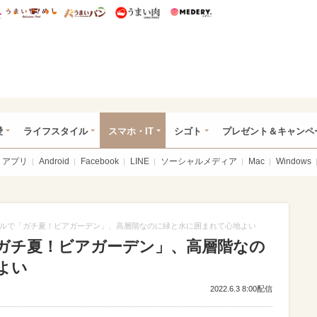
総研 ディズニー特集
mimot.
うまいめし
うまいパン
うまい肉
Medery.
ぴあ総研（うれぴあ）
愛
ライフスタイル
スマホ・IT
シゴト
プレゼント＆キャンペ
アプリ
Android
Facebook
LINE
ソーシャルメディア
Mac
Windows
ルで「ガチ夏！ビアガーデン」、高層階なのに緑と水に囲まれて心地よい
ガチ夏！ビアガーデン」、高層階なの
よい
2022.6.3 8:00配信