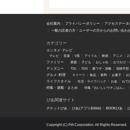
会社案内
プライバシーポリシー
アクセスデータ
一般の読者の方・ユーザーの方からのお問い合わ
カテゴリー
エンタメ･テレビ
テレビ
音楽
V系
アイドル
映画
アニメ
2
ファミリー
家庭
子ども
おしゃれ
おでかけ・
ディズニー
TDL
TDS
裏ワザ・攻略
混雑予想
グルメ･料理
スイーツ
食品
飲料
お菓子
お
ライフスタイル
生活・ライフハック
お金
おで
特集
・
連載
・
まとめ
特集『おいしいウチごはん』
ぴあ関連サイト
チケットぴあ
ぴあ(アプリ&Web)
BOOKぴあ
Copyright (C) PIA Corporation. All Rights Reserved.