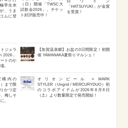
白ワイン
（日）開催「TWSC大
極早生米
「HATSUYUKI」が金賞
試飲会2026」。チケッ
が、うま
を受賞！
ト好評販売中！
コムに登
フトジェラ
【加賀温泉郷】お盆の3日間限定！初開
n 2026」
催 YAMANAKA夏祭りマルシェ！
ラートのか
の場。
駅構内の
オリオンビール × MARK
（月）まで限
STYLER（Ungrid / MERCURYDUO）初
りかつ定
のコラボアイテムが2026年8月8日
つ、梅しそ
（土）より数量限定で発売開始！
度に。