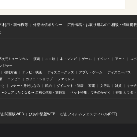
の利用・著作権等
外部送信ポリシー
広告出稿・お取り組みのご相談・情報掲載
せ
.5次元ミュージカル
演劇
ニコ動
本・マンガ
ゲーム
イベント
アート
スポ
レジャー
混雑対策
テレビ・映画
ディズニーグッズ
アプリ・ゲーム
ディズニーパス
酒
コンビニ
カフェ・ショップ
ファミレス
かけ
マナー・身だしなみ
節約
ダイエット・健康
家電
文房具
雑貨
キッチ
〜シェアしたくなる〜 至福な体験・旅特集
ペット特集：ウチのかぞく
特集 カラダ
ぴあ関⻄版WEB
ぴあ中部版WEB
ぴあフィルムフェスティバル(PFF)