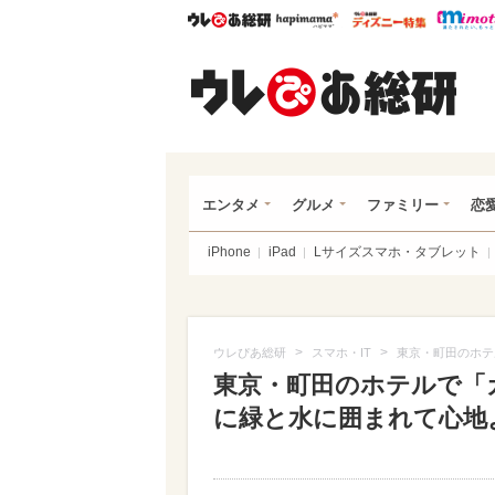
ウレぴあ総研
ハピママ*
ウレぴあ
ウレ
エンタメ
グルメ
ファミリー
恋
iPhone
iPad
Lサイズスマホ・タブレット
>
>
ウレぴあ総研
スマホ・IT
東京・町田のホテ
東京・町田のホテルで「
に緑と水に囲まれて心地