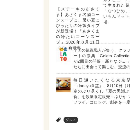
て生まれた超
【ステーキのあさく
「なつひめ」
ま】あさくま名物コー
いもんドット
ンスープに、暑い夏に
場
ぴったりの冷製タイプ
が新登場！「あさくま
の冷たいコーンスー
プ」2026年8月11日
（火）新発売
全国の気鋭職人が集う、クラ
ートの祭典「Gelato Collectio
が2回目の開催！新たなジェ
たちに出会って楽しむ、交流
毎日通いたくなる東京
「dancyu食堂」、8月10日
定のぶり尽くし「夏の黒瀬ぶ
食」を数量限定販売～ぶりか
フライ、コロッケ、刺身を一
>
グルメ