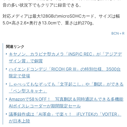
音の多い状況下でもクリアに録音できる。
対応メディアは最大128GBのmicroSDHCカード。サイズは幅
5.0×高さ2.6×奥行き13.0cmで、重さは約270g。
BCN＋R
関連リンク
キヤノン、カラビナ型カメラ「iNSPiC REC」が「アジアデ
ザイン賞」で銅賞
ハイエンドコンデジ「RICOH GR III」の特別仕様、3500台
限定で登場
しゃべってもなぞっても「文字起こし」や「翻訳」ができる
「ペン型スキャナ」
Amazonで58％OFF！ 写真翻訳＆同時通訳もできる多機能
AIボイスレコーダーが期間限定セール
議事録作成は「AI革命」で楽々！ iFLYTEKの「VOITER」
が日本上陸