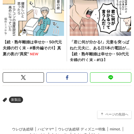
新製品
>
ページの先頭へ
ウレぴあ総研
|
ハピママ*
|
ウレぴあ総研 ディズニー特集
|
mimot.
|