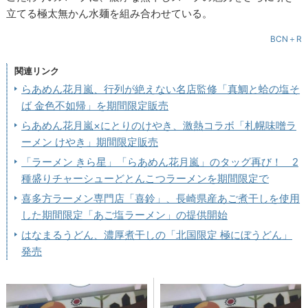
立てる極太無かん水麺を組み合わせている。
BCN＋R
関連リンク
らあめん花月嵐、行列が絶えない名店監修「真鯛と蛤の塩そ
ば 金色不如帰」を期間限定販売
らあめん花月嵐×にとりのけやき、激熱コラボ「札幌味噌ラ
ーメン けやき」期間限定販売
「ラーメン きら星」「らあめん花月嵐」のタッグ再び！ 2
種盛りチャーシューどとんこつラーメンを期間限定で
喜多方ラーメン専門店「喜鈴」、長崎県産あご煮干しを使用
した期間限定「あご塩ラーメン」の提供開始
はなまるうどん、濃厚煮干しの「北国限定 極にぼうどん」
発売