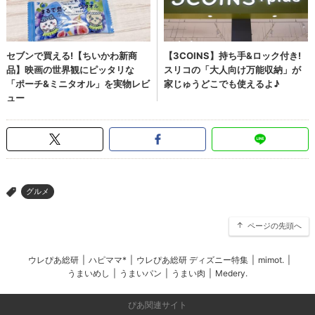
グルメ
>
ページの先頭へ
ウレぴあ総研
|
ハピママ*
|
ウレぴあ総研 ディズニー特集
|
mimot.
|
うまいめし
|
うまいパン
|
うまい肉
|
Medery.
ぴあ関連サイト