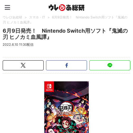
ウレぴあ総研（うれぴあ）
ウレぴあ総研
>
スマホ・IT
>
6月9日発売！ Nintendo Switch用ソフト『鬼滅の
刃 ヒノカミ血風譚』
6月9日発売！ Nintendo Switch用ソフト『鬼滅の
刃 ヒノカミ血風譚』
2022.6.10 11:30配信