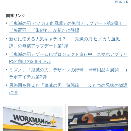
BCN＋R
関連リンク
「鬼滅の刃 ヒノカミ血風譚」の無償アップデート第2弾！
「矢琶羽」「朱紗丸」が新たに登場
新たに使える人気キャラは？ 「鬼滅の刃 ヒノカミ血風
譚」の無償アップデート第1弾
「鬼滅の刃」ゲーム化プロジェクト進行中、スマホアプリと
PS4向けの2タイトル
ミズノ、「鬼滅の刃」デザインの野球・卓球用品を展開 コ
ラボアイテム第2弾
最終回を迎えた「鬼滅の刃 遊郭編」 ふたつの兄妹の物語
に涙