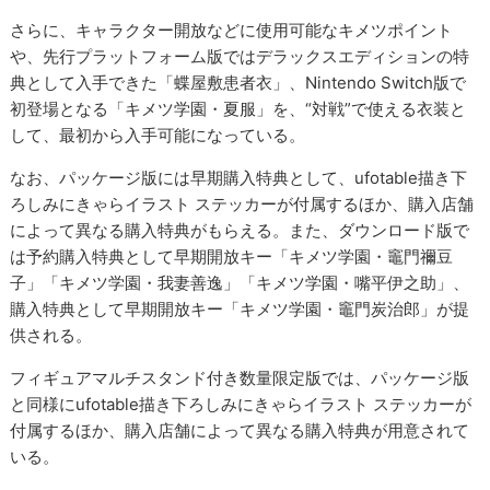
さらに、キャラクター開放などに使用可能なキメツポイント
や、先行プラットフォーム版ではデラックスエディションの特
典として入手できた「蝶屋敷患者衣」、Nintendo Switch版で
初登場となる「キメツ学園・夏服」を、“対戦”で使える衣装と
して、最初から入手可能になっている。
なお、パッケージ版には早期購入特典として、ufotable描き下
ろしみにきゃらイラスト ステッカーが付属するほか、購入店舗
によって異なる購入特典がもらえる。また、ダウンロード版で
は予約購入特典として早期開放キー「キメツ学園・竈門禰豆
子」「キメツ学園・我妻善逸」「キメツ学園・嘴平伊之助」、
購入特典として早期開放キー「キメツ学園・竈門炭治郎」が提
供される。
フィギュアマルチスタンド付き数量限定版では、パッケージ版
と同様にufotable描き下ろしみにきゃらイラスト ステッカーが
付属するほか、購入店舗によって異なる購入特典が用意されて
いる。