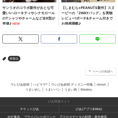
新製品
>
ページの先頭へ
ウレぴあ総研
|
ハピママ*
|
ウレぴあ総研 ディズニー特集
|
mimot.
|
うまいめし
|
うまいパン
|
うまい肉
|
Medery.
ぴあ関連サイト
チケットぴあ
ぴあ(アプリ&Web)
会社案内
プライバシーポリシー
アクセスデータの利用・著作権等