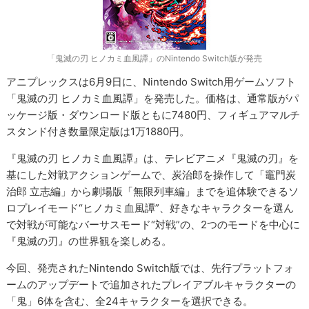
「鬼滅の刃 ヒノカミ血風譚」のNintendo Switch版が発売
アニプレックスは6月9日に、Nintendo Switch用ゲームソフト
「鬼滅の刃 ヒノカミ血風譚」を発売した。価格は、通常版がパ
ッケージ版・ダウンロード版ともに7480円、フィギュアマルチ
スタンド付き数量限定版は1万1880円。
『鬼滅の刃 ヒノカミ血風譚』は、テレビアニメ『鬼滅の刃』を
基にした対戦アクションゲームで、炭治郎を操作して「竈門炭
治郎 立志編」から劇場版「無限列車編」までを追体験できるソ
ロプレイモード“ヒノカミ血風譚”、好きなキャラクターを選ん
で対戦が可能なバーサスモード“対戦”の、2つのモードを中心に
『鬼滅の刃』の世界観を楽しめる。
今回、発売されたNintendo Switch版では、先行プラットフォ
ームのアップデートで追加されたプレイアブルキャラクターの
「鬼」6体を含む、全24キャラクターを選択できる。