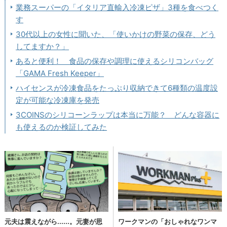
業務スーパーの「イタリア直輸入冷凍ピザ」3種を食べつく
す
30代以上の女性に聞いた、「使いかけの野菜の保存、どう
してますか？」
あると便利！ 食品の保存や調理に使えるシリコンバッグ
「GAMA Fresh Keeper」
ハイセンスが冷凍食品をたっぷり収納できて6種類の温度設
定が可能な冷凍庫を発売
3COINSのシリコーンラップは本当に万能？ どんな容器に
も使えるのか検証してみた