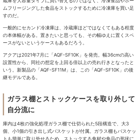
蔵庫を大容量タイプに買い替えるのではなく、冷凍食品やホー
ムフリージングした食品をストックするために冷凍庫を買い足
すのだ。
一般的にセカンド冷凍庫は、冷蔵庫ほどではなくてもある程度
の本体幅がある。置きたいと思っても、その幅ゆえに置くスペ
ースがないというケースもあるだろう。
アクアは2021年7月に「AQF-SF10K」を発売。幅36cmの高い
設置性から、同社の想定を上回る倍以上の売れ行きとなったと
いう。新製品の「AQF-SF11M」は、この「AQF-SF10K」の後
継モデルである。
ガラス棚とストックケースを取り外して
自分流に
庫内は4枚の強化処理ガラス棚で仕切られた5段構造で、大3
個、小1個の引き出し式バスケットが付属。ガラス棚もバスケッ
トも簡単に取り外せるため、ストックする食材や食品の形状に