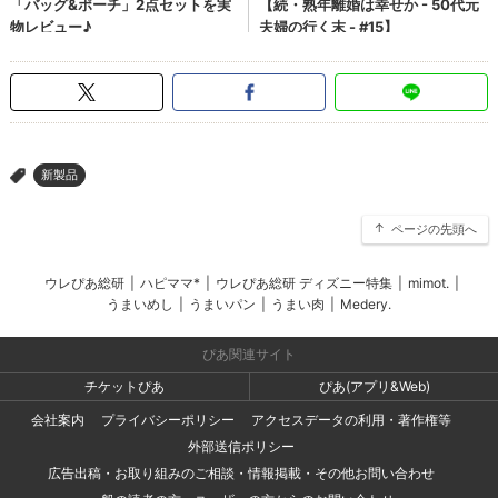
新製品
>
ページの先頭へ
ウレぴあ総研
|
ハピママ*
|
ウレぴあ総研 ディズニー特集
|
mimot.
|
うまいめし
|
うまいパン
|
うまい肉
|
Medery.
ぴあ関連サイト
チケットぴあ
ぴあ(アプリ&Web)
会社案内
プライバシーポリシー
アクセスデータの利用・著作権等
外部送信ポリシー
広告出稿・お取り組みのご相談・情報掲載・その他お問い合わせ