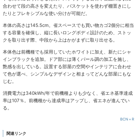
合わせて段の高さを変えたり、バスケットを使わず棚置きにし
たりとフレキシブルな使い分けが可能だ。
本体の高さは145.5cm。省スペースでも買い物カゴ2個分に相当
する容量を確保し、縦に長いロングボディ設計のため、ストッ
クを取り出す際、中段から上はかがまずに取り出せる。
本体色は前機種でも採用していたホワイトに加え、新たにシャ
インブラックを追加。ドア部には薄くパール調の加工を施し、
艶感を出している。設置する部屋の空間やインテリアに合わせ
て色が選べ、シンプルなデザインと相まってどんな部屋にもな
じむ。
消費電力は340kWh/年で前機種よりも少なく、省エネ基準達成
率は107％。前機種から達成率はアップし、省エネが進んでい
る。
BCN＋R
関連リンク