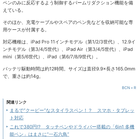
ペンのみに反応するよう制御するパームリダクション機能を備
えている。
そのほか、充電ケーブルやスペアのペン先などを収納可能な専
用ケースが付属する。
対応機種は、iPad Pro 11インチモデル（第1/2/3世代）、12.9イ
ンチモデル（第3/4/5世代）、iPad Air（第3/4/5世代）、iPad
mini（第5/6世代）、iPad（第6/7/8/9世代）。
バッテリ駆動時間は約12時間。サイズは直径9.9×長さ165.0mm
で、重さは約14g。
BCN＋R
関連リンク
まるで“クーピー”なスタイラスペン！？ スマホ・タブレッ
ト対応
これで380円!? タッチペンやドライバー搭載の「6in1 多機
能ペン」はまさに“一石六鳥”