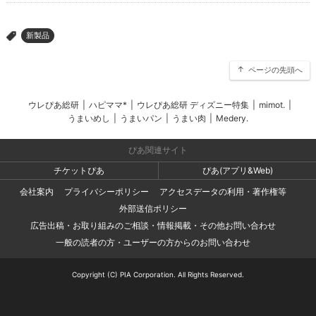
新製品
>
ページの先頭へ
ウレぴあ総研
|
ハピママ*
|
ウレぴあ総研 ディズニー特集
|
mimot.
|
うまいめし
|
うまいパン
|
うまい肉
|
Medery.
ぴあ関連サイト
チケットぴあ
ぴあ(アプリ&Web)
会社案内
プライバシーポリシー
アクセスデータの利用・著作権等
外部送信ポリシー
広告出稿・お取り組みのご相談・情報掲載・その他お問い合わせ
一般の読者の方・ユーザーの方からのお問い合わせ
Copyright (C) PIA Corporation. All Rights Reserved.