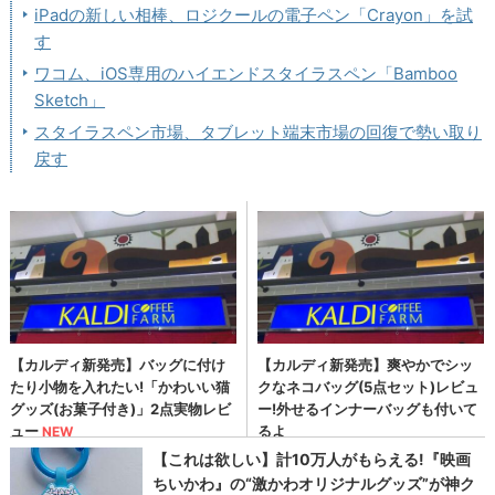
iPadの新しい相棒、ロジクールの電子ペン「Crayon」を試
す
ワコム、iOS専用のハイエンドスタイラスペン「Bamboo
Sketch」
スタイラスペン市場、タブレット端末市場の回復で勢い取り
戻す